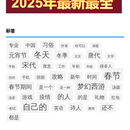
标签
习俗
专业
中国
你可以
作者
保暖
冬天
元宵节
唐代
冬季
大学
北京
宋代
很多人
寓意
年初
工作
学校
年龄
春节
攻略
新年
时间
技能
手机
您的
梦幻西游
春节期间
是一个
汤圆
是一种
的人
游戏
疫情
的是
礼物
红包
温度
自己的
还不
诗人
英语
考试
费用
都是