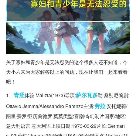
关于寡妇和青少年是无法忍受的这个很多人还不知道，今
天小六来为大家解答以上的问题，现在让我们一起来看看
吧！
青涩
萨尔瓦多
1、
体验 Malizia(1973)导演:
勒·桑别尼编剧:
劳拉
Ottavio Jemma/Alessandro Parenzo主演:
·安托妮莉/
图里·费罗/亚历桑德罗·莫莫类型:喜剧/奇幻制片国家/地区:
意大利语言:意大利语上映日期:1973-03-29片长:German
y: 93 分钟/ Japan: 98 分钟 / USA: 98 分钟又名:Malice / M