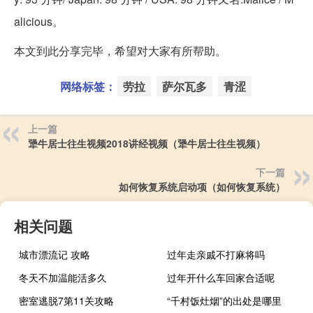
alicious。
本文到此分享完毕，希望对大家有所帮助。
网络标签：
劳拉
萨尔瓦多
青涩
上一篇
犟牛居士往生视频2018讲经视频（犟牛居士往生视频）
下一篇
如何恢复系统启动项（如何恢复系统）
相关问题
城市漂流记 攻略
过年走亲戚不打麻将吗
冬天不加温能活多久
过年开什么车回家合适呢
密室逃脱7第11关攻略
“千村饭灶烟”的出处是哪里