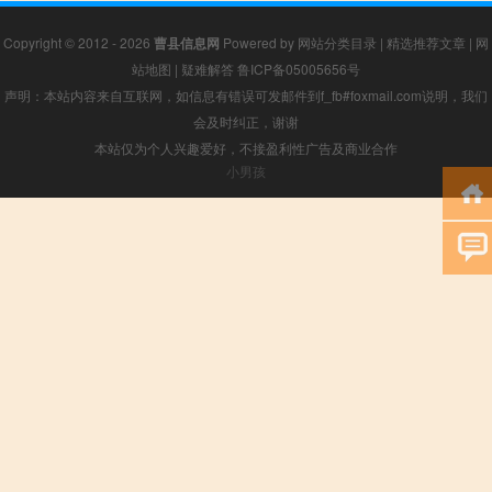
Copyright © 2012 - 2026
曹县信息网
Powered by
网站分类目录
|
精选推荐文章
|
网
站地图
|
疑难解答
鲁ICP备05005656号
声明：本站内容来自互联网，如信息有错误可发邮件到f_fb#foxmail.com说明，我们
会及时纠正，谢谢
本站仅为个人兴趣爱好，不接盈利性广告及商业合作
小男孩