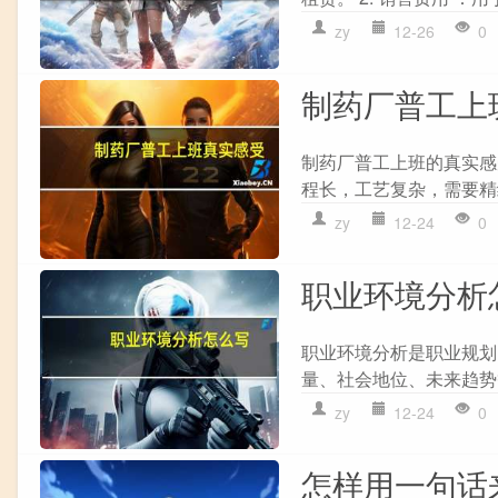
zy
12-26
0
制药厂普工上
制药厂普工上班的真实感受
程长，工艺复杂，需要精细操
zy
12-24
0
职业环境分析
职业环境分析是职业规划
量、社会地位、未来趋势
zy
12-24
0
怎样用一句话