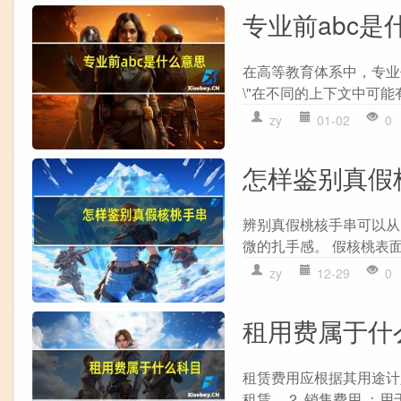
专业前abc是
在高等教育体系中，专业
\"在不同的上下文中可能
zy
01-02
0
怎样鉴别真假
辨别真假桃核手串可以从以
微的扎手感。 假核桃表面光
zy
12-29
0
租用费属于什
租赁费用应根据其用途计
租赁。 2. 销售费用 ：