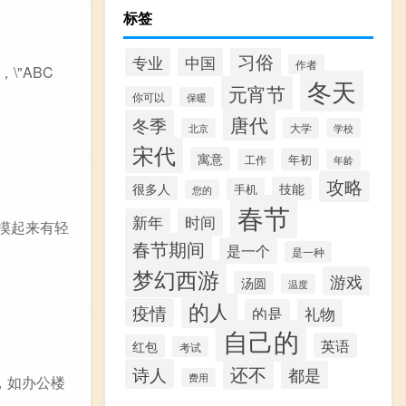
标签
习俗
专业
中国
作者
"ABC
冬天
元宵节
你可以
保暖
唐代
冬季
大学
北京
学校
宋代
寓意
年初
工作
年龄
攻略
很多人
技能
手机
您的
春节
新年
时间
，摸起来有轻
春节期间
是一个
是一种
梦幻西游
游戏
汤圆
温度
的人
疫情
的是
礼物
自己的
英语
红包
考试
还不
诗人
都是
费用
，如办公楼