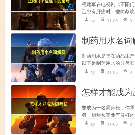
程建军在电视剧《正阳门
己患有肝癌时，他向蔡晓
zy
01-05
0
制药用水名词
制药用水是指在药品生产
以下是制药用水的分类和相关概念
zy
01-05
0
怎样才能成为
要成为一名厨师长，你需要
者，厨师长需要有良好的个
zy
01-03
0