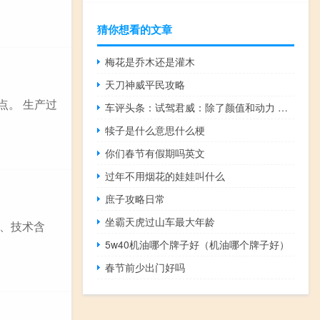
猜你想看的文章
梅花是乔木还是灌木
天刀神威平民攻略
点。 生产过
车评头条：试驾君威：除了颜值和动力 还有哪些亮点
犊子是什么意思什么梗
你们春节有假期吗英文
过年不用烟花的娃娃叫什么
庶子攻略日常
坐霸天虎过山车最大年龄
、技术含
5w40机油哪个牌子好（机油哪个牌子好）
春节前少出门好吗