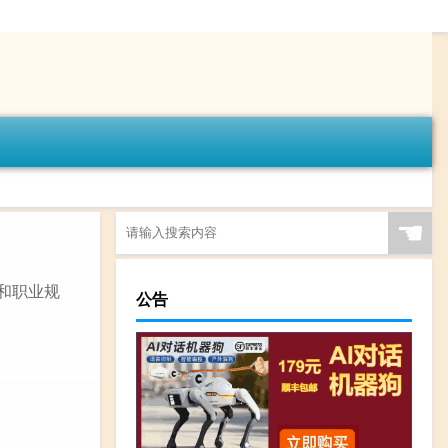
☚
的和职业规
公告