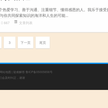
，一个热爱学习、善于沟通、注重细节、懂得感恩的人。我乐于接受
与你共同探索知识的海洋和人生的可能...
667
文章列表
3
下一页
尾页
网站地图
|
疑难解答
鲁ICP备05005656号
，我们会及时纠正，谢谢