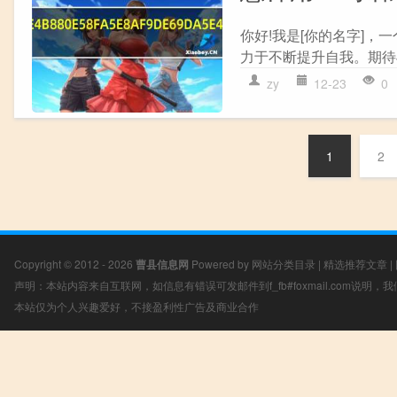
你好!我是[你的名字]
力于不断提升自我。期待
zy
12-23
0
1
2
Copyright © 2012 - 2026
曹县信息网
Powered by
网站分类目录
|
精选推荐文章
|
声明：本站内容来自互联网，如信息有错误可发邮件到f_fb#foxmail.com说明
本站仅为个人兴趣爱好，不接盈利性广告及商业合作