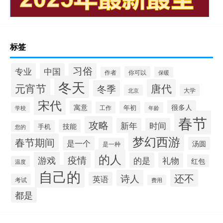
标签
习俗
专业
中国
你可以
作者
保暖
冬天
元宵节
唐代
冬季
大学
北京
宋代
很多人
寓意
年初
工作
学校
年龄
春节
攻略
新年
时间
技能
手机
您的
梦幻西游
春节期间
是一个
汤圆
是一种
的人
游戏
疫情
的是
礼物
红包
温度
自己的
还不
诗人
英语
考试
费用
都是