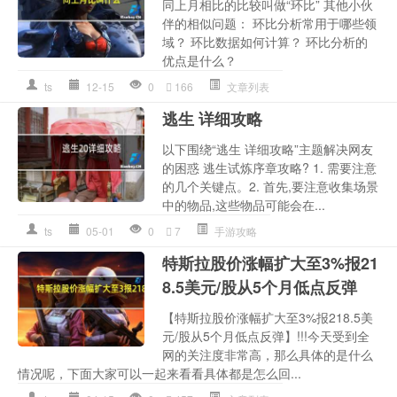
同上月相比的比较叫做“环比” 其他小伙
伴的相似问题： 环比分析常用于哪些领
域？ 环比数据如何计算？ 环比分析的
优点是什么？
ts
12-15
0
166
文章列表
逃生 详细攻略
以下围绕“逃生 详细攻略”主题解决网友
的困惑 逃生试炼序章攻略? 1. 需要注意
的几个关键点。2. 首先,要注意收集场景
中的物品,这些物品可能会在...
ts
05-01
0
7
手游攻略
特斯拉股价涨幅扩大至3%报21
8.5美元/股从5个月低点反弹
【特斯拉股价涨幅扩大至3%报218.5美
元/股从5个月低点反弹】!!!今天受到全
网的关注度非常高，那么具体的是什么
情况呢，下面大家可以一起来看看具体都是怎么回...