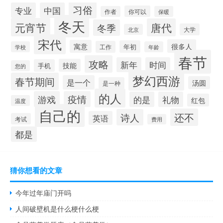
习俗
专业
中国
你可以
作者
保暖
冬天
元宵节
唐代
冬季
大学
北京
宋代
很多人
寓意
年初
工作
学校
年龄
春节
攻略
新年
时间
技能
手机
您的
梦幻西游
春节期间
是一个
汤圆
是一种
的人
游戏
疫情
的是
礼物
红包
温度
自己的
还不
诗人
英语
考试
费用
都是
猜你想看的文章
今年过年庙门开吗
人间破壁机是什么梗什么梗