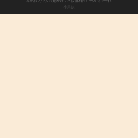
本站仅为个人兴趣爱好，不接盈利性广告及商业合作
小男孩