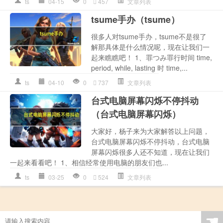
ts
04-15
0
457
文章列表
tsume手办（tsume）
很多人对tsume手办，tsume不是很了
解那具体是什么情况呢，现在让我们一
起来瞧瞧吧！ 1、罪つみ罪行时间 time,
period, while, lasting 时 time,...
ts
04-10
0
737
文章列表
台式电脑屏幕闪烁不停抖动
（台式电脑屏幕闪烁）
大家好，杨子来为大家解答以上问题，
台式电脑屏幕闪烁不停抖动，台式电脑
屏幕闪烁很多人还不知道，现在让我们
一起来看看吧！ 1、相信经常使用电脑的朋友们也...
ts
03-25
0
524
文章列表
☚