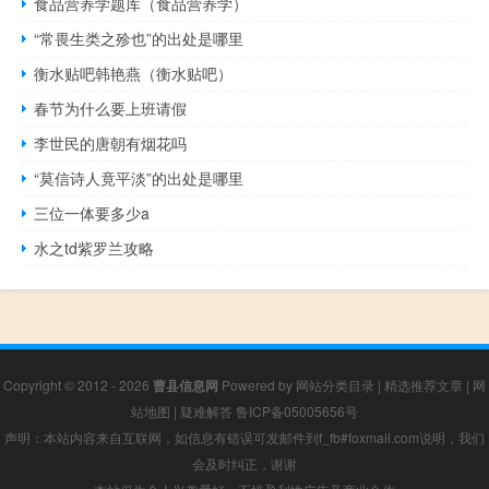
食品营养学题库（食品营养学）
“常畏生类之殄也”的出处是哪里
衡水贴吧韩艳燕（衡水贴吧）
春节为什么要上班请假
李世民的唐朝有烟花吗
“莫信诗人竟平淡”的出处是哪里
三位一体要多少a
水之td紫罗兰攻略
Copyright © 2012 - 2026
曹县信息网
Powered by
网站分类目录
|
精选推荐文章
|
网
站地图
|
疑难解答
鲁ICP备05005656号
声明：本站内容来自互联网，如信息有错误可发邮件到f_fb#foxmail.com说明，我们
会及时纠正，谢谢