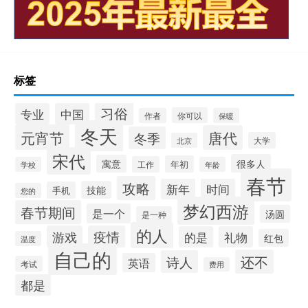
标签
习俗
专业
中国
你可以
作者
保暖
冬天
元宵节
唐代
冬季
大学
北京
宋代
很多人
寓意
年初
工作
学校
年龄
春节
攻略
新年
时间
技能
手机
您的
梦幻西游
春节期间
是一个
汤圆
是一种
的人
游戏
疫情
的是
礼物
红包
温度
自己的
还不
诗人
英语
考试
费用
都是