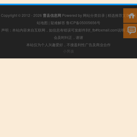
Copyright © 2012 - 2026
曹县信息网
Powered by
网站分类目录
|
精选推荐文章
|
网
站地图
|
疑难解答
鲁ICP备05005656号
声明：本站内容来自互联网，如信息有错误可发邮件到f_fb#foxmail.com说明，我们
会及时纠正，谢谢
本站仅为个人兴趣爱好，不接盈利性广告及商业合作
小男孩