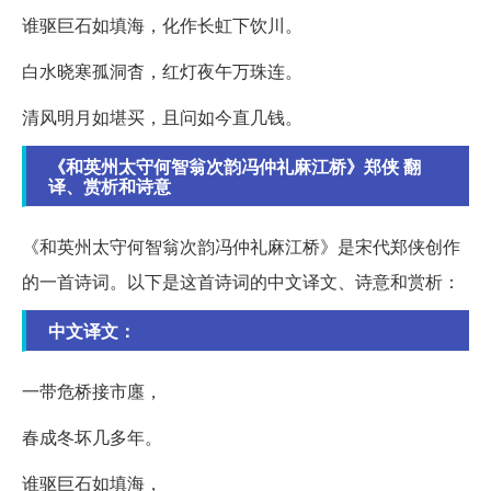
谁驱巨石如填海，化作长虹下饮川。
白水晓寒孤洞杳，红灯夜午万珠连。
清风明月如堪买，且问如今直几钱。
《和英州太守何智翁次韵冯仲礼麻江桥》郑侠 翻
译、赏析和诗意
《和英州太守何智翁次韵冯仲礼麻江桥》是宋代郑侠创作
的一首诗词。以下是这首诗词的中文译文、诗意和赏析：
中文译文：
一带危桥接市廛，
春成冬坏几多年。
谁驱巨石如填海，