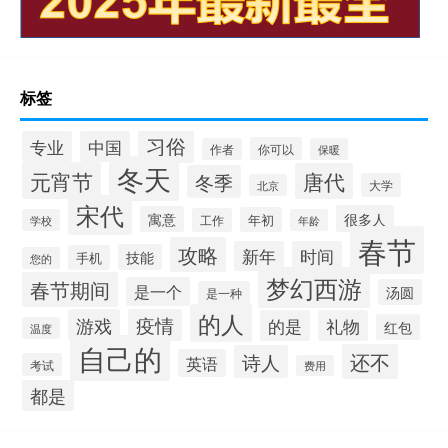
标签
习俗
专业
中国
你可以
作者
保暖
冬天
元宵节
唐代
冬季
大学
北京
宋代
很多人
寓意
年初
工作
学校
年龄
春节
攻略
新年
时间
技能
手机
您的
梦幻西游
春节期间
是一个
汤圆
是一种
的人
游戏
疫情
的是
礼物
红包
温度
自己的
还不
诗人
英语
考试
费用
都是