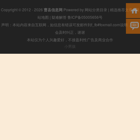
Copyright © 2012 - 2026
曹县信息网
Powered by
网站分类目录
|
精选推荐文章
|
网
站地图
|
疑难解答
鲁ICP备05005656号
声明：本站内容来自互联网，如信息有错误可发邮件到f_fb#foxmail.com说明，我们
会及时纠正，谢谢
本站仅为个人兴趣爱好，不接盈利性广告及商业合作
小男孩