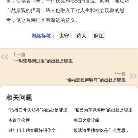
富，给读者带来了一种视觉和感受的愉悦。同时，通过对
自然景观的描写，诗人也融入了对人生和社会现象的思
考，使这首诗词具有深远的意义。
网络标签：
太守
诗人
麻江
上一篇
“一时荣辱闲过眼”的出处是哪里
下一篇
“惨柏悲松声聃耳”的出处是哪里
相关问题
“拈得口兮失却鼻”的出处是哪里
“絮己为萍风卷叶”的出处是哪里
本篇什么梗
每日之后攻略
过年门上贴春联好吗作文
玻璃渣里找糖吃是什么意思什么梗