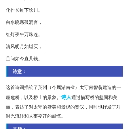
化作长虹下饮川。
白水晓寒孤洞杳，
红灯夜午万珠连。
清风明月如堪买，
且问如今直几钱。
诗意：
这首诗词描绘了英州（今属湖南省）太守何智翁建造的一
诗人
座危桥，以及桥上的景象。
通过描写桥的坚固和美
丽，表达了对太守的赞美和景观的赞叹，同时也抒发了对
时光流转和人事变迁的感慨。
赏析：