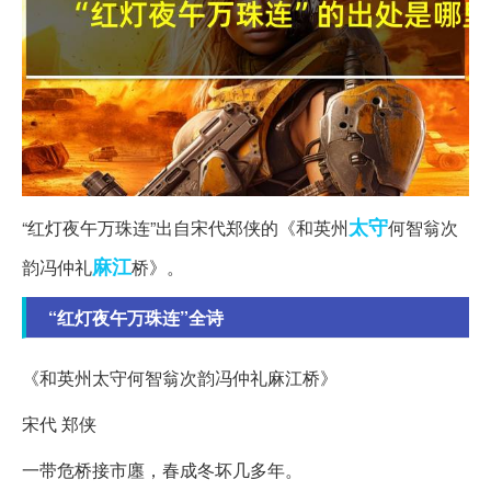
太守
“红灯夜午万珠连”出自宋代郑侠的《和英州
何智翁次
麻江
韵冯仲礼
桥》。
“红灯夜午万珠连”全诗
《和英州太守何智翁次韵冯仲礼麻江桥》
宋代 郑侠
一带危桥接市廛，春成冬坏几多年。