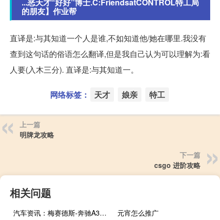
...恶天才“好好”博士.C:FriendsatCONTROL特工局
的朋友】作业帮
直译是:与其知道一个人是谁,不如知道他/她在哪里.我没有
查到这句话的俗语怎么翻译,但是我自己认为可以理解为:看
人要(入木三分). 直译是:与其知道一。
网络标签：
天才
娘亲
特工
上一篇
明牌龙攻略
下一篇
csgo 进阶攻略
相关问题
汽车资讯：梅赛德斯-奔驰A35轿车的目标是与奥迪S3抗衡
元宵怎么推广