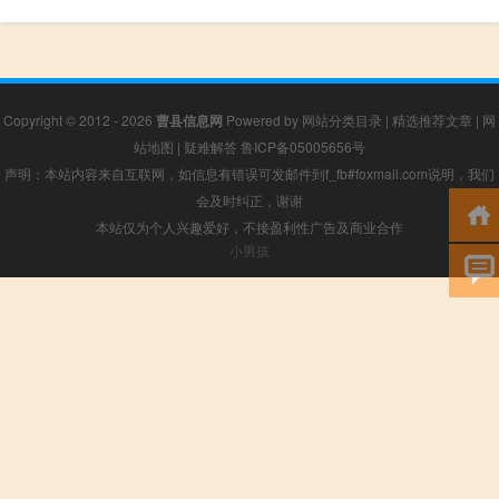
Copyright © 2012 - 2026
曹县信息网
Powered by
网站分类目录
|
精选推荐文章
|
网
站地图
|
疑难解答
鲁ICP备05005656号
声明：本站内容来自互联网，如信息有错误可发邮件到f_fb#foxmail.com说明，我们
会及时纠正，谢谢
本站仅为个人兴趣爱好，不接盈利性广告及商业合作
小男孩