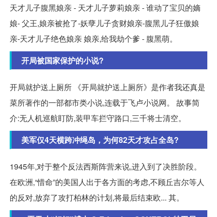
天才儿子腹黑娘亲 - 天才儿子萝莉娘亲 - 谁动了宝贝的嫡
娘- 父王,娘亲被抢了-妖孽儿子贪财娘亲-腹黑儿子狂傲娘
亲-天才儿子绝色娘亲 娘亲,给我劫个爹 - 腹黑萌。
开局被国家保护的小说?
开局就护送上厕所 《开局就护送上厕所》是作者我还真是
菜所著作的一部都市类小说,连载于飞卢小说网。 故事简
介:无人机巡航盯防,装甲车拦守路口,三千将士清空。
美军仅4天横跨冲绳岛，为何82天才攻占全岛?
1945年,对于整个反法西斯阵营来说,进入到了决胜阶段。
在欧洲,“惜命”的美国人出于各方面的考虑,不顾丘吉尔等人
的反对,放弃了攻打柏林的计划,将最后结束欧... 其。