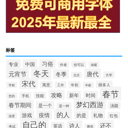
标签
习俗
专业
中国
你可以
作者
保暖
冬天
元宵节
唐代
冬季
大学
北京
宋代
很多人
寓意
年初
工作
学校
年龄
春节
攻略
新年
时间
技能
手机
您的
梦幻西游
春节期间
是一个
汤圆
是一种
的人
游戏
疫情
的是
礼物
红包
温度
自己的
还不
诗人
英语
考试
费用