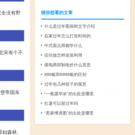
完全没有野
猜你想看的文章
什么是过年图画和文字介绍
在家过年怎么打发时间的
中式面点师都学什么
闻北宋有个不
旧功放怎样改装利用
煤电两部制电价什么意思
999银和9999银的区别
过年包几种饺子的寓意
斯堡帝国东
“一夜露华浓”的出处是哪里
红薯可以留过年吗
“君家缚虎图”的出处是哪里
是原始森林、