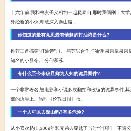
十六年前,我和舍友子义相约一起爬泰山,那时我俩刚上大学
外经验的小伙,却敢深入泰山腹...
你知道的最有意思最有情趣的打油诗是什么?
推荐三首搞笑“打油诗”: 1、 与苏轼合作打油诗 泉泉泉泉
知名的小县令,十分仰慕苏...
有什么至今未破且鲜为人知的诡异案件?
一个非常著名,被电影和小说多次翻拍和改编的诡异事件,其正
部的边境上。当时《伦敦日报》报。
一个人可以去深山吗?有多危险?
从小喜欢爬山,2009年和兄弟去穿越了当时“全国唯一不通