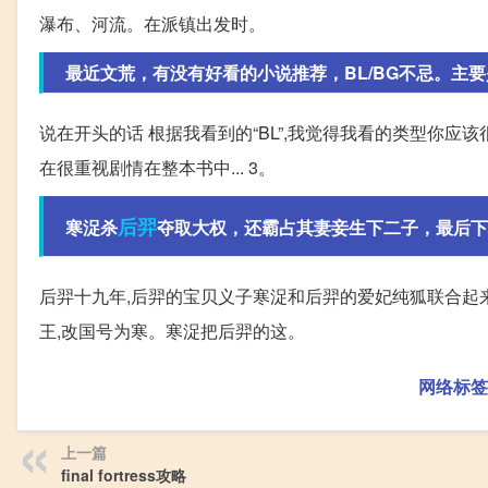
瀑布、河流。在派镇出发时。
最近文荒，有没有好看的小说推荐，BL/BG不忌。主
说在开头的话 根据我看到的“BL”,我觉得我看的类型你应该
在很重视剧情在整本书中... 3。
后羿
寒浞杀
夺取大权，还霸占其妻妾生下二子，最后下
后羿十九年,后羿的宝贝义子寒浞和后羿的爱妃纯狐联合起
王,改国号为寒。寒浞把后羿的这。
网络标签
上一篇
final fortress攻略