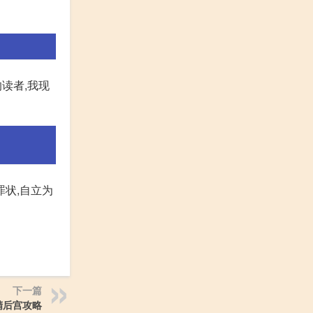
的读者,我现
状,自立为
下一篇
精后宫攻略