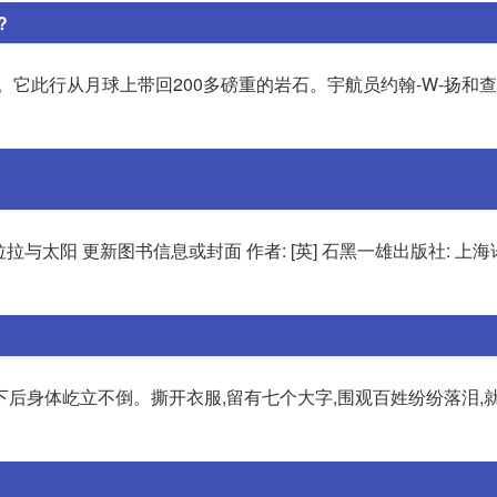
?
洋上。它此行从月球上带回200多磅重的岩石。宇航员约翰-W-扬和查
拉拉与太阳 更新图书信息或封面 作者: [英] 石黑一雄出版社: 上
后身体屹立不倒。撕开衣服,留有七个大字,围观百姓纷纷落泪,