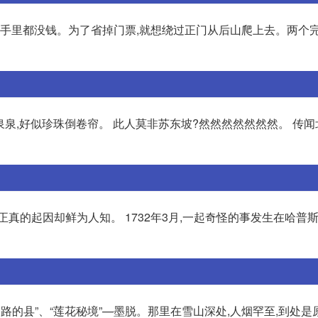
,手里都没钱。为了省掉门票,就想绕过正门从后山爬上去。两个
泉泉泉,好似珍珠倒卷帘。 此人莫非苏东坡?然然然然然然然。 传
真的起因却鲜为人知。 1732年3月,一起奇怪的事发生在哈普
公路的县”、“莲花秘境”—墨脱。那里在雪山深处,人烟罕至,到处