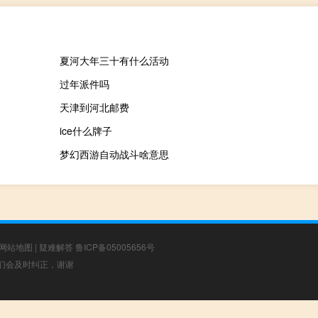
夏河大年三十有什么活动
过年派件吗
天津到河北邮费
ice什么牌子
梦幻西游自动战斗啥意思
网站地图
|
疑难解答
鲁ICP备05005656号
，我们会及时纠正，谢谢