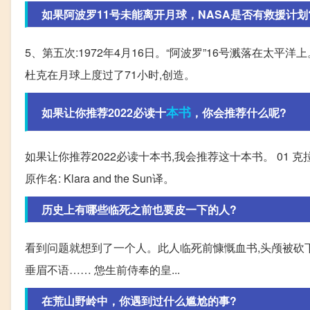
如果阿波罗11号未能离开月球，NASA是否有救援计划
5、第五次:1972年4月16日。“阿波罗”16号溅落在太平
杜克在月球上度过了71小时,创造。
本书
如果让你推荐2022必读十
，你会推荐什么呢?
如果让你推荐2022必读十本书,我会推荐这十本书。 01 克
原作名: Klara and the Sun译。
历史上有哪些临死之前也要皮一下的人?
看到问题就想到了一个人。此人临死前慷慨血书,头颅被砍下
垂眉不语…… 怹生前侍奉的皇...
在荒山野岭中，你遇到过什么尴尬的事?