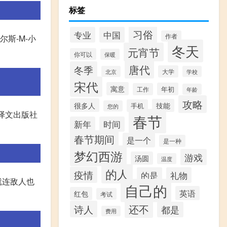
标签
习俗
专业
中国
作者
尔斯-M-小
冬天
元宵节
你可以
保暖
唐代
冬季
大学
北京
学校
宋代
寓意
年初
工作
年龄
攻略
很多人
技能
手机
您的
海译文出版社
春节
新年
时间
春节期间
是一个
是一种
梦幻西游
游戏
汤圆
温度
的人
疫情
的是
礼物
就连敌人也
自己的
英语
红包
考试
还不
诗人
都是
费用