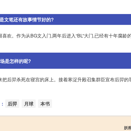
要是文笔还有故事情节好的?
很喜欢。作为从BG文入门,两年后进入“BL”大门,已经有十年腐龄
场是怎样的呢?
来把后羿杀死在寝宫的床上。接着寒浞升殿召集群臣宣布后羿的罪
：
后羿
月球
本书
妖