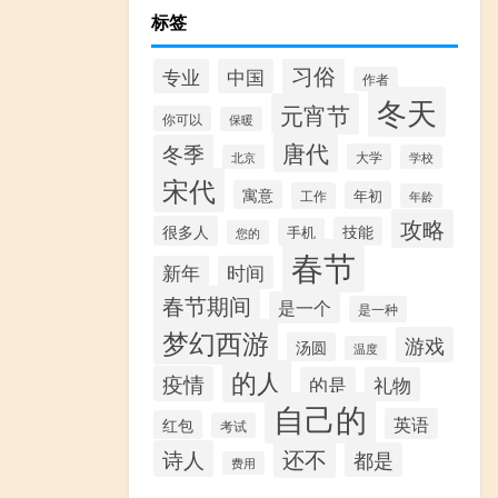
标签
习俗
专业
中国
作者
冬天
元宵节
你可以
保暖
唐代
冬季
大学
北京
学校
宋代
寓意
年初
工作
年龄
攻略
很多人
技能
手机
您的
春节
新年
时间
春节期间
是一个
是一种
梦幻西游
游戏
汤圆
温度
的人
疫情
的是
礼物
自己的
英语
红包
考试
还不
诗人
都是
费用