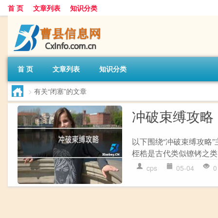
首 页
文章列表
知识分类
首 页
文章列表
知识分类
>
有关“闭塞”的文章
冲破束缚攻略
以下围绕“冲破束缚攻略
桎梏是古代类似镣铐之类的
cps
05-04
0