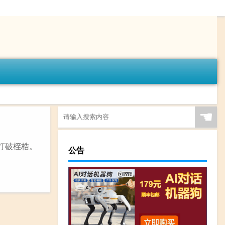
☚
打破桎梏。
公告