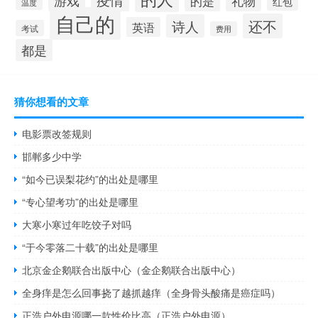
的是
礼物
红包
温度
自己的
还不
诗人
英语
考试
费用
都是
猜你想看的文章
电影票改签规则
邯郸多少中学
“如今已误梨花约”的出处是哪里
“专心望考功”的出处是哪里
大寒小寒过年吃饺子对吗
“于今零落二十载”的出处是哪里
北京金企鹅联合出版中心（金企鹅联合出版中心）
全身痒是怎么回事挠了越抓越痒（全身骨头酸痛是癌症吗）
正浩户外电源哪一款性价比高（正浩户外电源）