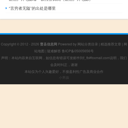
“言穷者无隘”的出处是哪里
Copyright © 2012 - 2026
曹县信息网
Powered by
网站分类目录
|
精选推荐文章
|
网
站地图
|
疑难解答
鲁ICP备05005656号
声明：本站内容来自互联网，如信息有错误可发邮件到f_fb#foxmail.com说明，我们
会及时纠正，谢谢
本站仅为个人兴趣爱好，不接盈利性广告及商业合作
小男孩