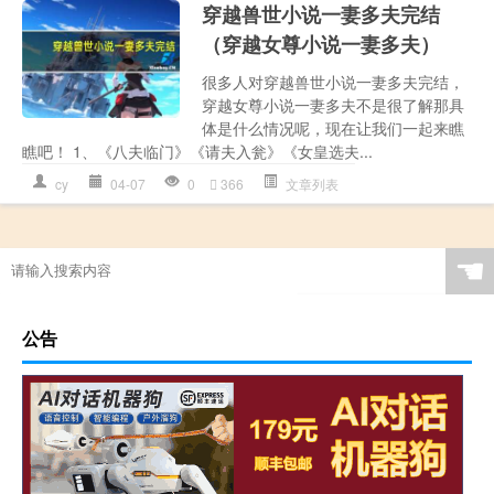
穿越兽世小说一妻多夫完结
（穿越女尊小说一妻多夫）
很多人对穿越兽世小说一妻多夫完结，
穿越女尊小说一妻多夫不是很了解那具
体是什么情况呢，现在让我们一起来瞧
瞧吧！ 1、《八夫临门》《请夫入瓮》《女皇选夫...
cy
04-07
0
366
文章列表
☚
公告