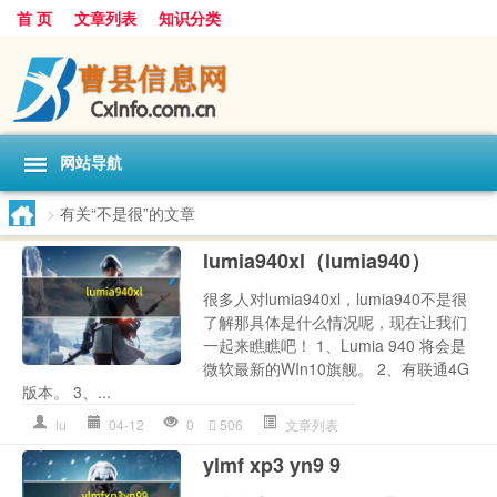
首 页
文章列表
知识分类
网站导航
>
有关“不是很”的文章
lumia940xl（lumia940）
很多人对lumia940xl，lumia940不是很
了解那具体是什么情况呢，现在让我们
一起来瞧瞧吧！ 1、Lumia 940 将会是
微软最新的WIn10旗舰。 2、有联通4G
版本。 3、...
lu
04-12
0
506
文章列表
ylmf xp3 yn9 9