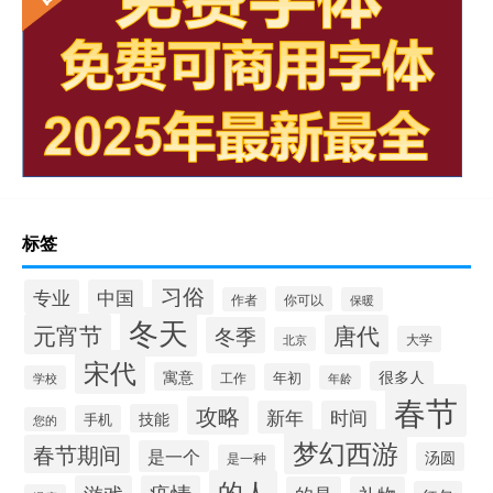
标签
习俗
专业
中国
你可以
作者
保暖
冬天
元宵节
唐代
冬季
大学
北京
宋代
很多人
寓意
年初
工作
学校
年龄
春节
攻略
新年
时间
技能
手机
您的
梦幻西游
春节期间
是一个
汤圆
是一种
的人
游戏
疫情