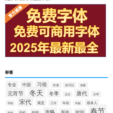
标签
习俗
专业
中国
你可以
作者
保暖
冬天
元宵节
唐代
冬季
大学
北京
宋代
很多人
寓意
年初
工作
学校
年龄
春节
攻略
新年
时间
技能
手机
您的