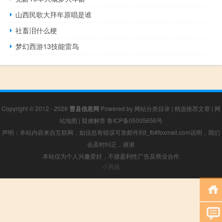
山西民歌大拜年原唱是谁
社畜泪什么梗
梦幻西游13技能雷鸟
Copyright © 2012 - 2026
曹县信息网
Powered by
网站分类目录
|
精选推荐文章
|
网
站地图
|
疑难解答
鲁ICP备05005656号
声明：本站内容来自互联网，如信息有错误可发邮件到f_fb#foxmail.com说明，我们
会及时纠正，谢谢
本站仅为个人兴趣爱好，不接盈利性广告及商业合作
小男孩