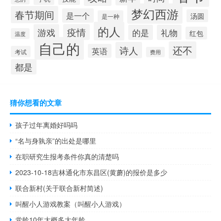
梦幻西游
春节期间
是一个
汤圆
是一种
的人
游戏
疫情
的是
礼物
红包
温度
自己的
还不
诗人
英语
考试
费用
都是
猜你想看的文章
孩子过年离婚好吗吗
“名与身孰亲”的出处是哪里
在职研究生报考条件你真的清楚吗
2023-10-18吉林通化市东昌区(黄蘑)的报价是多少
联合新村(关于联合新村简述)
叫醒小人游戏教案（叫醒小人游戏）
党龄10年大概多大年龄