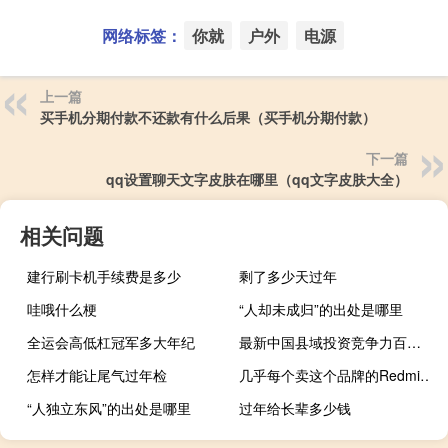
网络标签：
你就
户外
电源
上一篇
买手机分期付款不还款有什么后果（买手机分期付款）
下一篇
qq设置聊天文字皮肤在哪里（qq文字皮肤大全）
相关问题
建行刷卡机手续费是多少
剩了多少天过年
哇哦什么梗
“人却未成归”的出处是哪里
全运会高低杠冠军多大年纪
最新中国县域投资竞争力百强榜：东部地区占70席浙苏鲁领跑
怎样才能让尾气过年检
几乎每个卖这个品牌的RedmiK305G都没有利润
“人独立东风”的出处是哪里
过年给长辈多少钱