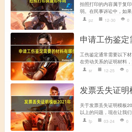
拍照打印的内容属于复印
弱。在民事诉讼中，如果
pz
12-30
0
申请工伤鉴定
工伤鉴定通常需要以下材料：
在劳动关系的证明材料，如劳
sr
12-25
0
发票丢失证明
关于发票丢失证明模板2
以上的问题，现在让我们一
fp
03-24
0