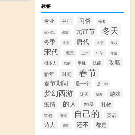
标签
习俗
专业
中国
作者
冬天
元宵节
你可以
保暖
唐代
冬季
大学
北京
学校
宋代
寓意
年初
工作
年龄
攻略
很多人
技能
手机
您的
春节
新年
时间
春节期间
是一个
是一种
梦幻西游
游戏
汤圆
温度
的人
疫情
的是
礼物
自己的
英语
红包
考试
还不
诗人
都是
费用