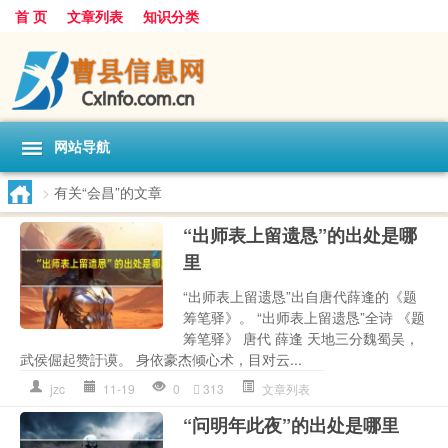
首 页
文章列表
知识分类
网站导航
>
有关“会昌”的文章
“出师表上留遗恳”的出处是哪
里
“出师表上留遗恳”出自唐代薛逢的《题
筹笔驿》。 “出师表上留遗恳”全诗 《题
筹笔驿》 唐代 薛逢 天地三分魏蜀吴，
武侯倔起赞訏谟。 身依豪杰倾心术，目对云...
jzc
11-19
0
313
文章列表
“问明年此夜”的出处是哪里