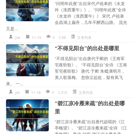
“问明年此夜”出自宋代卢祖皋的《水龙
吟（淮西重午）》。 “问明年此夜”全诗
《水龙吟（淮西重午）》 宋代 卢祖皋
会昌湖上扁舟，几年不醉西山路。 流光
又是...
jzw
11-19
0
98
文章列表
“不得见阳台”的出处是哪里
“不得见阳台”出自唐代于邺的《王将军
宅夜听歌》。 “不得见阳台”全诗 《王将
军宅夜听歌》 唐代 于邺 朱槛满明月，
美人歌落梅。 忽惊尘起处，疑有凤飞
来。 一...
jzb
11-18
0
215
文章列表
“碧江凉冷雁来疏”的出处是哪
里
“碧江凉冷雁来疏”出自唐代赵嘏的《江
亭晚望》。 “碧江凉冷雁来疏”全诗 《江
亭晚望》 唐代 赵嘏 碧江凉冷雁来疏，