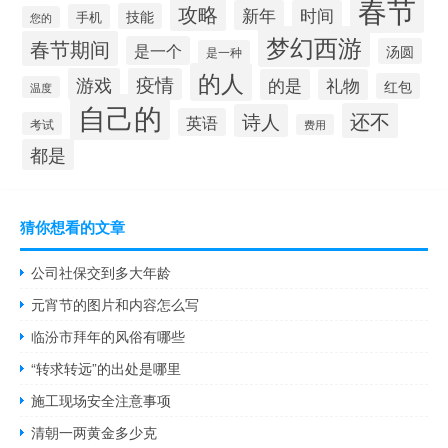
春节
攻略
新年
时间
技能
手机
您的
梦幻西游
春节期间
是一个
汤圆
是一种
的人
游戏
疫情
的是
礼物
红包
温度
自己的
还不
诗人
英语
考试
费用
都是
猜你想看的文章
公司社保交到多大年龄
元宵节的图片和内容怎么写
临汾市拜年的风俗有哪些
“转求转远”的出处是哪里
施工现场安全注意事项
清朝一两黄金多少克