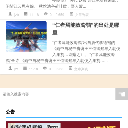
闲望江云思有馀。 秋馆池亭荷叶歇，野人篱...
jzb
11-18
0
659
文章列表
“仁者焉能效鸷鹗”的出处是哪
里
“仁者焉能效鸷鹗”出自唐代李德裕的
《雨中自秘书省访王三侍御知早入朝便
入集贤…诗赠之》。 “仁者焉能效鸷
鹗”全诗 《雨中自秘书省访王三侍御知早入朝便入集贤…...
jzr
11-18
0
268
文章列表
☚
公告