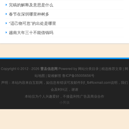
完稿的解释及意思是什么
春节在深圳哪里种树多
“适己物可忽”的出处是哪里
越南大年三十不能借钱吗
Copyright © 2012 - 2026
曹县信息网
Powered by
网站分类目录
|
精选推荐文章
|
网
站地图
|
疑难解答
鲁ICP备05005656号
声明：本站内容来自互联网，如信息有错误可发邮件到f_fb#foxmail.com说明，我们
会及时纠正，谢谢
本站仅为个人兴趣爱好，不接盈利性广告及商业合作
小男孩