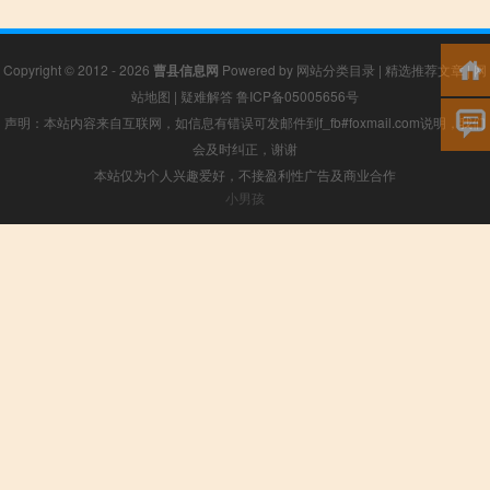
Copyright © 2012 - 2026
曹县信息网
Powered by
网站分类目录
|
精选推荐文章
|
网
站地图
|
疑难解答
鲁ICP备05005656号
声明：本站内容来自互联网，如信息有错误可发邮件到f_fb#foxmail.com说明，我们
会及时纠正，谢谢
本站仅为个人兴趣爱好，不接盈利性广告及商业合作
小男孩