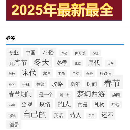
标签
习俗
专业
中国
你可以
作者
保暖
冬天
元宵节
唐代
冬季
大学
北京
宋代
很多人
寓意
年初
工作
学校
年龄
春节
攻略
新年
时间
技能
手机
您的
梦幻西游
春节期间
是一个
汤圆
是一种
的人
游戏
疫情
的是
礼物
红包
温度
自己的
还不
诗人
英语
考试
费用
都是