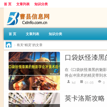
首 页
文章列表
知识分类
首 页
文章列表
知识分类
>
有关“精灵”的文章
口袋妖怪漆黑
在《口袋妖怪漆黑的魅影
将会冲浪术的精灵带到水
kd
01-05
0
英卡洛斯攻略