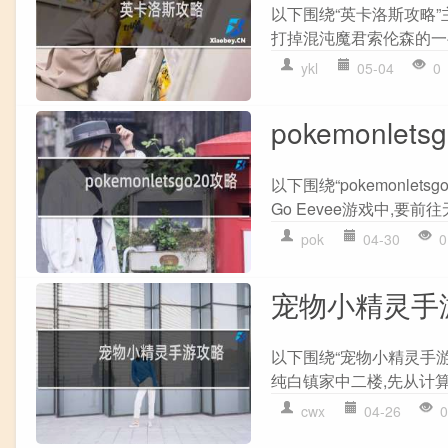
以下围绕“英卡洛斯攻略”
打掉混沌魔君索伦森的一半
ykl
05-04
0
pokemonlets
以下围绕“pokemonlets
Go Eevee游戏中,要前
pok
04-30
0
宠物小精灵手
以下围绕“宠物小精灵手游
纯白镇家中二楼,先从计算机
cwx
04-26
0