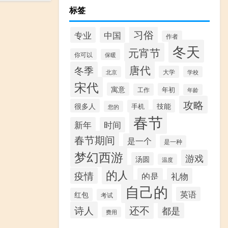
标签
习俗
专业
中国
作者
冬天
元宵节
你可以
保暖
唐代
冬季
大学
北京
学校
宋代
寓意
年初
工作
年龄
攻略
很多人
技能
手机
您的
春节
新年
时间
春节期间
是一个
是一种
梦幻西游
游戏
汤圆
温度
的人
疫情
的是
礼物
自己的
英语
红包
考试
还不
诗人
都是
费用