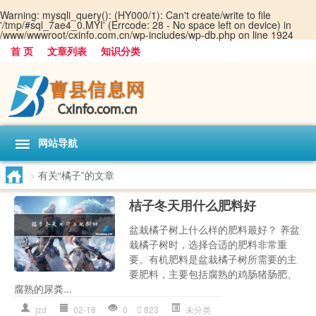
Warning
: mysqli_query(): (HY000/1): Can't create/write to file
'/tmp/#sql_7ae4_0.MYI' (Errcode: 28 - No space left on device) in
/www/wwwroot/cxinfo.com.cn/wp-includes/wp-db.php
on line
1924
首 页
文章列表
知识分类
网站导航
>
有关“橘子”的文章
桔子冬天用什么肥料好
盆栽橘子树上什么样的肥料最好？ 养盆
栽橘子树时，选择合适的肥料非常重
要。有机肥料是盆栽橘子树所需要的主
要肥料，主要包括腐熟的鸡肠猪肠肥、
腐熟的尿粪...
jzd
02-18
0
823
未分类