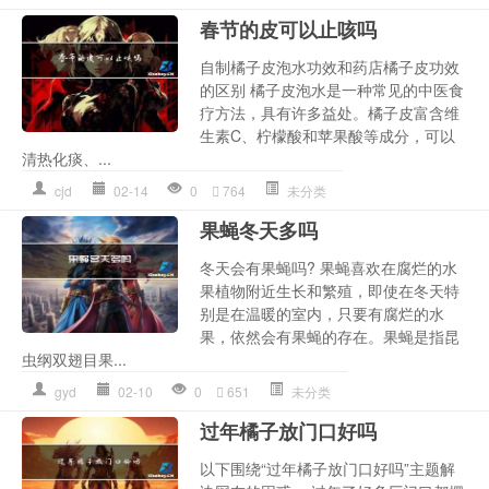
春节的皮可以止咳吗
自制橘子皮泡水功效和药店橘子皮功效
的区别 橘子皮泡水是一种常见的中医食
疗方法，具有许多益处。橘子皮富含维
生素C、柠檬酸和苹果酸等成分，可以
清热化痰、...
cjd
02-14
0
764
未分类
果蝇冬天多吗
冬天会有果蝇吗? 果蝇喜欢在腐烂的水
果植物附近生长和繁殖，即使在冬天特
别是在温暖的室内，只要有腐烂的水
果，依然会有果蝇的存在。果蝇是指昆
虫纲双翅目果...
gyd
02-10
0
651
未分类
过年橘子放门口好吗
以下围绕“过年橘子放门口好吗”主题解