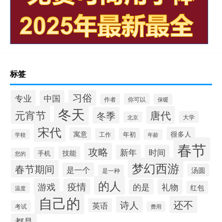
标签
习俗
专业
中国
你可以
作者
保暖
冬天
元宵节
唐代
冬季
大学
北京
宋代
很多人
寓意
年初
工作
学校
年龄
春节
攻略
新年
时间
技能
手机
您的
梦幻西游
春节期间
是一个
汤圆
是一种
的人
游戏
疫情
的是
礼物
红包
温度
自己的
还不
诗人
英语
考试
费用
都是