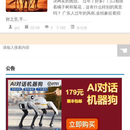
决网友的困惑。 过年了好多厂门口都摆
着橘子树和菊花，这有什么特别的寓意
吗？ 广东人过年的风俗,金桔象征着招
财之意,手...
gnj
02-09
0
160
未分类
☚
公告