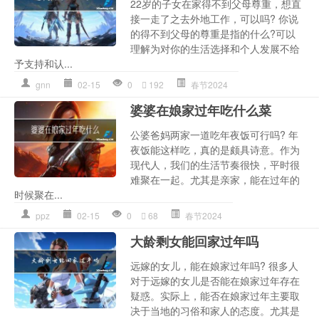
22岁的子女在家得不到父母尊重，想直
接一走了之去外地工作，可以吗? 你说
的得不到父母的尊重是指的什么?可以
理解为对你的生活选择和个人发展不给
予支持和认...
gnn
02-15
0
192
春节2024
婆婆在娘家过年吃什么菜
公婆爸妈两家一道吃年夜饭可行吗? 年
夜饭能这样吃，真的是颇具诗意。作为
现代人，我们的生活节奏很快，平时很
难聚在一起。尤其是亲家，能在过年的
时候聚在...
ppz
02-15
0
68
春节2024
大龄剩女能回家过年吗
远嫁的女儿，能在娘家过年吗? 很多人
对于远嫁的女儿是否能在娘家过年存在
疑惑。实际上，能否在娘家过年主要取
决于当地的习俗和家人的态度。尤其是