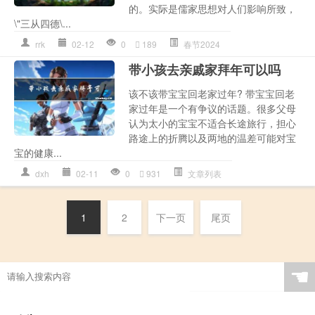
的。实际是儒家思想对人们影响所致，
\"三从四德\...
rrk
02-12
0
189
春节2024
带小孩去亲戚家拜年可以吗
该不该带宝宝回老家过年? 带宝宝回老
家过年是一个有争议的话题。很多父母
认为太小的宝宝不适合长途旅行，担心
路途上的折腾以及两地的温差可能对宝
宝的健康...
dxh
02-11
0
931
文章列表
1
2
下一页
尾页
☚