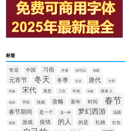
标签
习俗
专业
中国
你可以
作者
保暖
冬天
元宵节
唐代
冬季
大学
北京
宋代
很多人
寓意
年初
工作
学校
年龄
春节
攻略
新年
时间
技能
手机
您的
梦幻西游
春节期间
是一个
汤圆
是一种
的人
游戏
疫情
的是
礼物
红包
温度