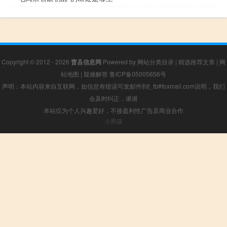
Copyright © 2012 - 2026
曹县信息网
Powered by
网站分类目录
|
精选推荐文章
|
网
站地图
|
疑难解答
鲁ICP备05005656号
声明：本站内容来自互联网，如信息有错误可发邮件到f_fb#foxmail.com说明，我们
会及时纠正，谢谢
本站仅为个人兴趣爱好，不接盈利性广告及商业合作
小男孩