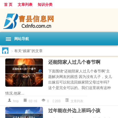
首 页
文章列表
知识分类
网站导航
>
有关“娘家”的文章
还能陪家人过几个春节啊
下面围绕“还能陪家人过几个春节啊”主
题解决网友的困惑 因为没有儿子，女儿
出嫁后可以轮流回娘家陪父母过年吗?
这个是完全可以的。我们这里就有这种
情况,他家...
hnp
02-16
0
203
文章列表
过年能在外边上班吗小孩