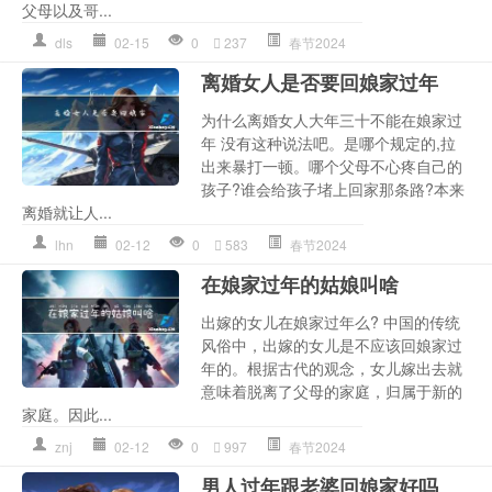
父母以及哥...
dls
02-15
0
237
春节2024
离婚女人是否要回娘家过年
为什么离婚女人大年三十不能在娘家过
年 没有这种说法吧。是哪个规定的,拉
出来暴打一顿。哪个父母不心疼自己的
孩子?谁会给孩子堵上回家那条路?本来
离婚就让人...
lhn
02-12
0
583
春节2024
在娘家过年的姑娘叫啥
出嫁的女儿在娘家过年么? 中国的传统
风俗中，出嫁的女儿是不应该回娘家过
年的。根据古代的观念，女儿嫁出去就
意味着脱离了父母的家庭，归属于新的
家庭。因此...
znj
02-12
0
997
春节2024
男人过年跟老婆回娘家好吗