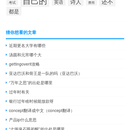
自己的
还不
诗人
英语
考试
费用
都是
猜你想看的文章
近期更名大学有哪些
汤圆和元宵哪个大
gettingoverit攻略
亚达巴沃和骨王是一队的吗（亚达巴沃）
“万年之思”的出处是哪里
过年时有关
银行过年啥时候能放款呀
concept翻译成中文（concept翻译）
产品ip什么意思
“七闽泉石眼初醒”的出处是哪里