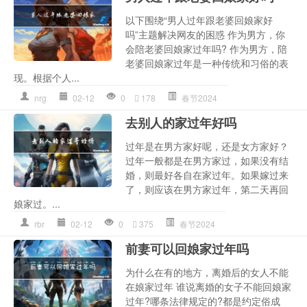
以下围绕“男人过年跟老婆回娘家好
吗”主题解决网友的困惑 作为男方，你
会陪老婆回娘家过年吗? 作为男方，陪
老婆回娘家过年是一种传统和习俗的表
现。根据个人...
nrg
02-12
0
178
春节2024
去别人的家过年好吗
过年是在男方家好呢，还是女方家好？
过年一般都是在男方家过，如果没有结
婚，则最好各自在家过年。如果嫁过来
了，则应该在男方家过年，第二天再回
娘家过。...
rbr
02-12
0
375
春节2024
前妻可以回娘家过年吗
为什么在有的地方，离婚后的女人不能
在娘家过年 谁说离婚的女子不能回娘家
过年?哪条法律规定的?都是约定俗成