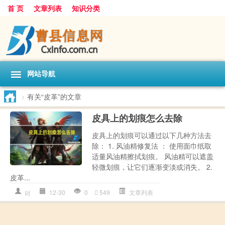
首 页
文章列表
知识分类
网站导航
>
有关“皮革”的文章
皮具上的划痕怎么去除
皮具上的划痕可以通过以下几种方法去
除： 1. 风油精修复法 ： 使用面巾纸取
适量风油精擦拭划痕。 风油精可以遮盖
轻微划痕，让它们逐渐变淡或消失。 2.
皮革...
pj
12-30
0
549
文章列表