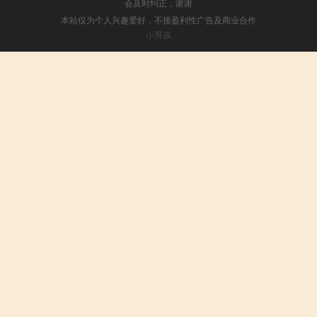
会及时纠正，谢谢
本站仅为个人兴趣爱好，不接盈利性广告及商业合作
小男孩