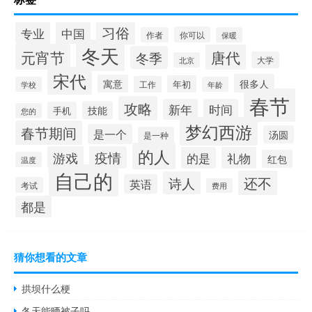
习俗
专业
中国
你可以
作者
保暖
冬天
元宵节
唐代
冬季
大学
北京
宋代
很多人
寓意
年初
工作
学校
年龄
春节
攻略
新年
时间
技能
手机
您的
梦幻西游
春节期间
是一个
汤圆
是一种
的人
游戏
疫情
的是
礼物
红包
温度
自己的
还不
诗人
英语
考试
费用
都是
猜你想看的文章
拱坝什么梗
冬天能晒被子吗