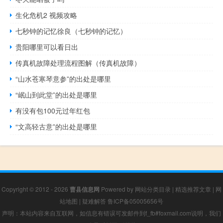
生化危机2 视频攻略
七秒钟的记忆徐良（七秒钟的记忆）
贵阳哪里可以看日出
传真机故障处理流程图解（传真机故障）
“山水苍寒琴意参”的出处是哪里
“岷山到此堂”的出处是哪里
有没有包100元过年红包
“文高轻古意”的出处是哪里
Copyright © 2012 - 2026
曹县信息网
Powered by
网站分类目录
|
精选推荐文章
|
网
站地图
|
疑难解答
鲁ICP备05005656号
声明：本站内容来自互联网，如信息有错误可发邮件到f_fb#foxmail.com说明，我们