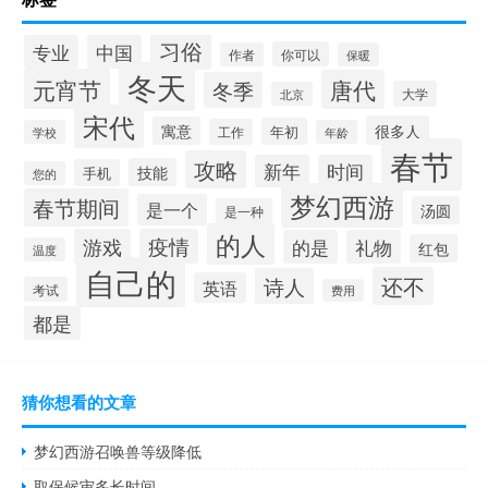
习俗
专业
中国
你可以
作者
保暖
冬天
元宵节
唐代
冬季
大学
北京
宋代
很多人
寓意
年初
工作
学校
年龄
春节
攻略
新年
时间
技能
手机
您的
梦幻西游
春节期间
是一个
汤圆
是一种
的人
游戏
疫情
的是
礼物
红包
温度
自己的
还不
诗人
英语
考试
费用
都是
猜你想看的文章
梦幻西游召唤兽等级降低
取保候审多长时间