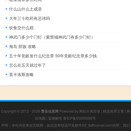
什么山什么土成语
大年三十吃药有忌讳吗
饮食交什么税
神武门多少个门钉（紫禁城神武门有多少门钉）
海岛 部族 攻略
五十年党龄发什么纪念章 50年党龄纪念章多少钱
怎么在五天就过年了
英卡洛斯攻略
Copyright © 2012 - 2026
曹县信息网
Powered by
网站分类目录
|
精选推荐文章
|
网
站地图
|
疑难解答
鲁ICP备05005656号
声明：本站内容来自互联网，如信息有错误可发邮件到f_fb#foxmail.com说明，我们