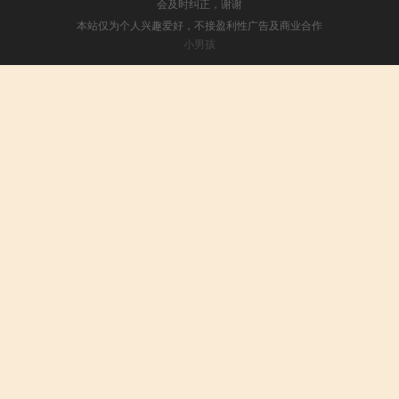
会及时纠正，谢谢
本站仅为个人兴趣爱好，不接盈利性广告及商业合作
小男孩