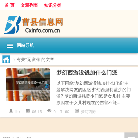
首 页
文章列表
知识分类
网站导航
>
有关“无底洞”的文章
梦幻西游没钱加什么门派
以下围绕“梦幻西游没钱加什么门派”主
题解决网友的困惑 梦幻西游耗蓝少的门
派? 梦幻西游耗蓝少门派是女儿村 主要
原因在于女儿村现在的伤害不能...
lhx
06-15
0
160
梦幻西游