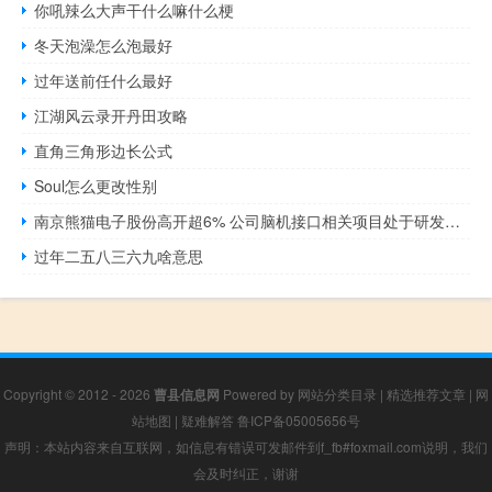
你吼辣么大声干什么嘛什么梗
冬天泡澡怎么泡最好
过年送前任什么最好
江湖风云录开丹田攻略
直角三角形边长公式
Soul怎么更改性别
南京熊猫电子股份高开超6% 公司脑机接口相关项目处于研发过程
过年二五八三六九啥意思
Copyright © 2012 - 2026
曹县信息网
Powered by
网站分类目录
|
精选推荐文章
|
网
站地图
|
疑难解答
鲁ICP备05005656号
声明：本站内容来自互联网，如信息有错误可发邮件到f_fb#foxmail.com说明，我们
会及时纠正，谢谢