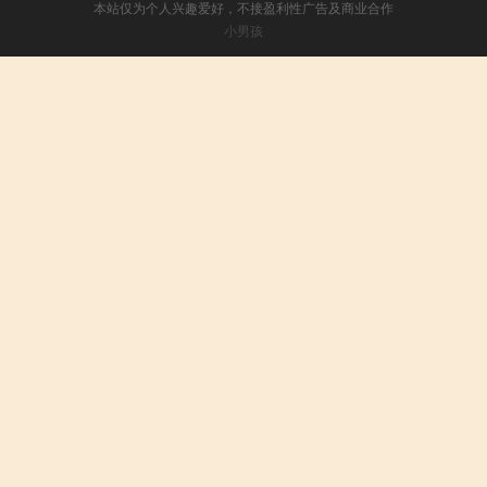
本站仅为个人兴趣爱好，不接盈利性广告及商业合作
小男孩