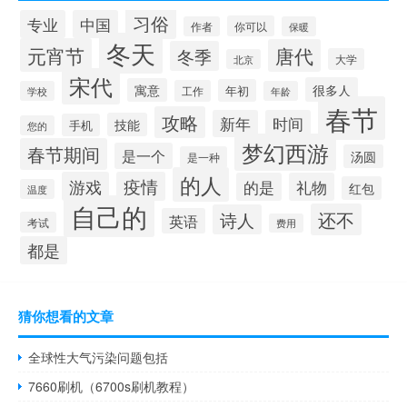
习俗
专业
中国
你可以
作者
保暖
冬天
元宵节
唐代
冬季
大学
北京
宋代
很多人
寓意
年初
工作
学校
年龄
春节
攻略
新年
时间
技能
手机
您的
梦幻西游
春节期间
是一个
汤圆
是一种
的人
游戏
疫情
的是
礼物
红包
温度
自己的
还不
诗人
英语
考试
费用
都是
猜你想看的文章
全球性大气污染问题包括
7660刷机（6700s刷机教程）