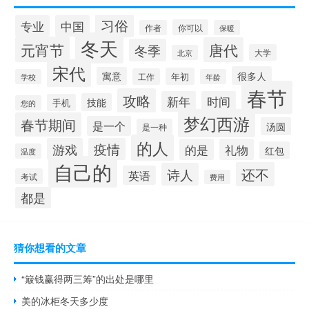
习俗
专业
中国
你可以
作者
保暖
冬天
元宵节
唐代
冬季
大学
北京
宋代
很多人
寓意
年初
工作
学校
年龄
春节
攻略
新年
时间
技能
手机
您的
梦幻西游
春节期间
是一个
汤圆
是一种
的人
游戏
疫情
的是
礼物
红包
温度
自己的
还不
诗人
英语
考试
费用
都是
猜你想看的文章
“簸钱赢得两三筹”的出处是哪里
美的冰柜冬天多少度