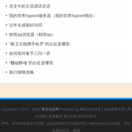
语文中的主语谓语宾语
我的世界hypixel服务器（我的世界hypixel地址）
过年去成都好玩吗
精简qq浏览器（精简qq）
“唤玉京稳携手松乔”的出处是哪里
如何面对春节三问一答
“醺破醉魂”的出处是哪里
旅行猫咪攻略
Copyright © 2012 - 2026
曹县信息网
Powered by
网站分类目录
|
精选推荐文章
|
网
站地图
|
疑难解答
鲁ICP备05005656号
声明：本站内容来自互联网，如信息有错误可发邮件到f_fb#foxmail.com说明，我们
会及时纠正，谢谢