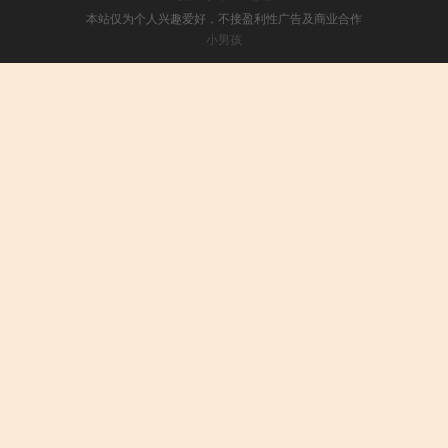
本站仅为个人兴趣爱好，不接盈利性广告及商业合作
小男孩