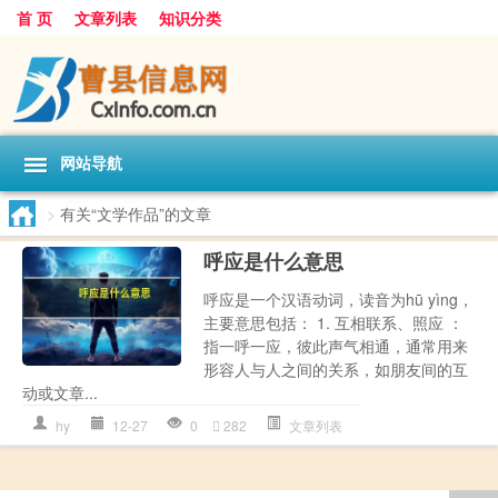
首 页
文章列表
知识分类
网站导航
>
有关“文学作品”的文章
呼应是什么意思
呼应是一个汉语动词，读音为hū yìng，
主要意思包括： 1. 互相联系、照应 ：
指一呼一应，彼此声气相通，通常用来
形容人与人之间的关系，如朋友间的互
动或文章...
hy
12-27
0
282
文章列表