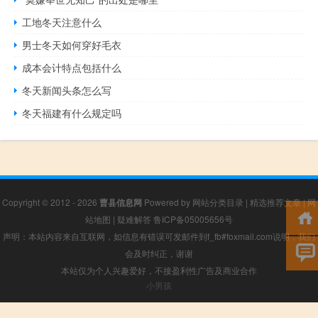
工地冬天注意什么
男士冬天如何穿好毛衣
成本会计特点包括什么
冬天新闻头条怎么写
冬天福建有什么规定吗
Copyright © 2012 - 2026
曹县信息网
Powered by
网站分类目录
|
精选推荐文章
|
网
站地图
|
疑难解答
鲁ICP备05005656号
声明：本站内容来自互联网，如信息有错误可发邮件到f_fb#foxmail.com说明，我们
会及时纠正，谢谢
本站仅为个人兴趣爱好，不接盈利性广告及商业合作
小男孩