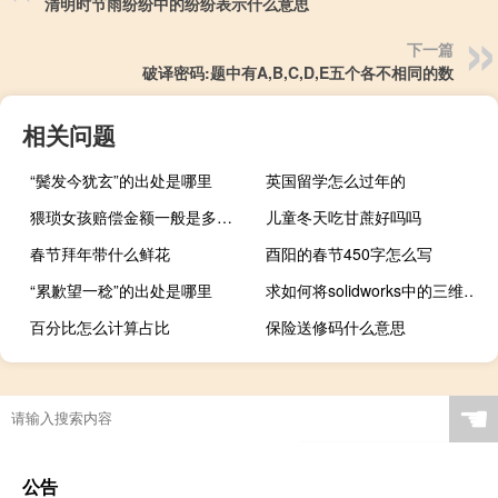
清明时节雨纷纷中的纷纷表示什么意思
下一篇
破译密码:题中有A,B,C,D,E五个各不相同的数
相关问题
“鬓发今犹玄”的出处是哪里
英国留学怎么过年的
猥琐女孩赔偿金额一般是多少 猥琐女孩的赔偿金额通常是多少？
儿童冬天吃甘蔗好吗吗
春节拜年带什么鲜花
酉阳的春节450字怎么写
“累歉望一稔”的出处是哪里
求如何将solidworks中的三维图转化成工程图（二维平面图） solidworks出工程图
百分比怎么计算占比
保险送修码什么意思
☚
公告