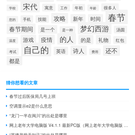
宋代
很多人
寓意
年初
工作
学校
年龄
春节
攻略
新年
时间
技能
手机
您的
梦幻西游
春节期间
是一个
汤圆
是一种
的人
游戏
疫情
的是
礼物
红包
温度
自己的
还不
诗人
英语
考试
费用
都是
猜你想看的文章
春节过后医保局几号上班
空调显示e2是什么意思
“龙门一半在闽川”的出处是哪里
网上老年大学电脑版 V4.1.1 最新PC版（网上老年大学电脑版 V4.1.1 最新PC版功能简介）
“莫嫌举世无知己”的出处是哪里