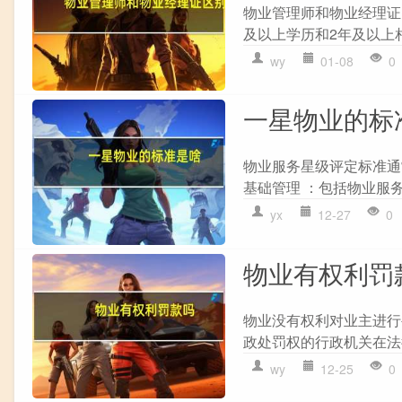
物业管理师和物业经理证的
及以上学历和2年及以上相
wy
01-08
0
一星物业的标
物业服务星级评定标准通
基础管理 ：包括物业服务
yx
12-27
0
物业有权利罚
物业没有权利对业主进行
政处罚权的行政机关在法
wy
12-25
0