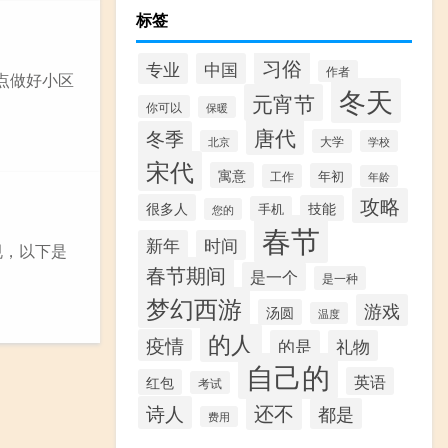
标签
习俗
专业
中国
作者
点做好小区
冬天
元宵节
你可以
保暖
唐代
冬季
大学
北京
学校
宋代
寓意
年初
工作
年龄
攻略
很多人
技能
手机
您的
春节
新年
时间
规，以下是
春节期间
是一个
是一种
梦幻西游
游戏
汤圆
温度
的人
疫情
的是
礼物
自己的
英语
红包
考试
还不
诗人
都是
费用