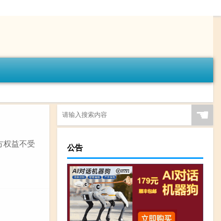
☚
方权益不受
公告