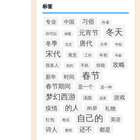
标签
习俗
专业
中国
作者
冬天
元宵节
你可以
保暖
唐代
冬季
大学
北京
学校
宋代
寓意
年初
工作
年龄
攻略
很多人
技能
手机
您的
春节
新年
时间
春节期间
是一个
是一种
梦幻西游
游戏
汤圆
温度
的人
疫情
的是
礼物
自己的
英语
红包
考试
还不
诗人
都是
费用