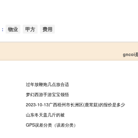
：
物业
甲方
费用
gnco
过年放鞭炮几点放合适
梦幻西游手游宝宝领悟
2023-10-13广西梧州市长洲区(鹿茸菇)的报价是多少
山东冬天盖几斤的被
GPS误差分类（误差分类）