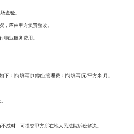
现场查验。
情况，应由甲方负责整改。
支付物业服务费用。
：[待填写](1)物业管理费：[待填写]元/平方米·月。
任。
商不成时，可提交甲方所在地人民法院诉讼解决。