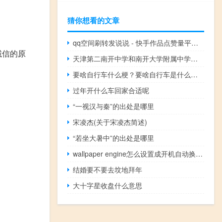
猜你想看的文章
qq空间刷转发说说 - 快手作品点赞量平台 快速互赞软件
诚信的原
天津第二南开中学和南开大学附属中学（天津第二南开中学）
要啥自行车什么梗？要啥自行车是什么意思什么梗
过年开什么车回家合适呢
“一视汉与秦”的出处是哪里
宋凌杰(关于宋凌杰简述)
“若坐大暑中”的出处是哪里
wallpaper engine怎么设置成开机自动换壁纸 wallpaperengine成人
结婚要不要去坟地拜年
大十字星收盘什么意思