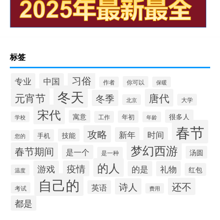
标签
习俗
专业
中国
你可以
作者
保暖
冬天
元宵节
唐代
冬季
大学
北京
宋代
很多人
寓意
年初
工作
学校
年龄
春节
攻略
新年
时间
技能
手机
您的
梦幻西游
春节期间
是一个
汤圆
是一种
的人
游戏
疫情
的是
礼物
红包
温度
自己的
还不
诗人
英语
考试
费用
都是