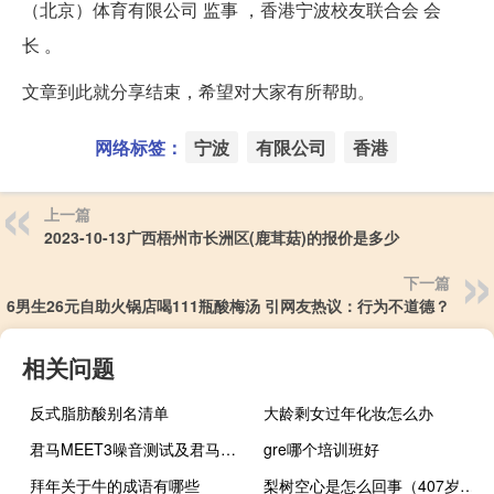
（北京）体育有限公司 监事 ，香港宁波校友联合会 会
长 。
文章到此就分享结束，希望对大家有所帮助。
网络标签：
宁波
有限公司
香港
上一篇
2023-10-13广西梧州市长洲区(鹿茸菇)的报价是多少
下一篇
6男生26元自助火锅店喝111瓶酸梅汤 引网友热议：行为不道德？
相关问题
反式脂肪酸别名清单
大龄剩女过年化妆怎么办
君马MEET3噪音测试及君马MEET3刹车距离
gre哪个培训班好
拜年关于牛的成语有哪些
梨树空心是怎么回事（407岁梨树被烧空心仍能结果）