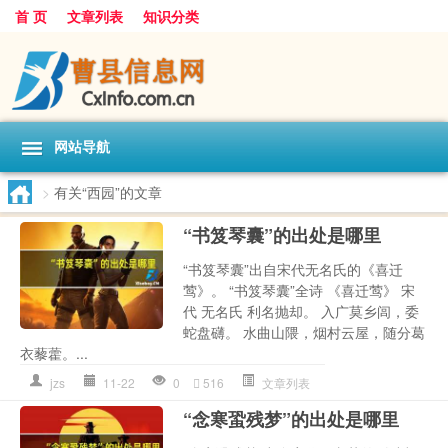
首 页
文章列表
知识分类
网站导航
>
有关“西园”的文章
“书笈琴囊”的出处是哪里
“书笈琴囊”出自宋代无名氏的《喜迁
莺》。 “书笈琴囊”全诗 《喜迁莺》 宋
代 无名氏 利名抛却。 入广莫乡闾，委
蛇盘礴。 水曲山隈，烟村云屋，随分葛
衣藜藿。...
jzs
11-22
0
516
文章列表
“念寒蛩残梦”的出处是哪里