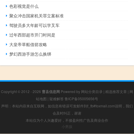
色彩视觉是什么
聚众冲击国家机关罪立案标准
驾驶员多大年龄可以学叉车
过年西部超市开门时间是
大皇帝草船借箭攻略
梦幻西游手游怎么换绑
Copyright © 2012 - 2026
曹县信息网
Powered by
网站分类目录
|
精选推荐文章
|
网
站地图
|
疑难解答
鲁ICP备05005656号
声明：本站内容来自互联网，如信息有错误可发邮件到f_fb#foxmail.com说明，我们
会及时纠正，谢谢
本站仅为个人兴趣爱好，不接盈利性广告及商业合作
小男孩