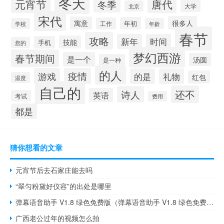
冬天
元宵节
唐代
冬季
大学
北京
宋代
很多人
寓意
年初
工作
学校
年龄
春节
攻略
新年
时间
技能
手机
您的
梦幻西游
春节期间
是一个
汤圆
是一种
的人
游戏
疫情
的是
礼物
红包
温度
自己的
还不
诗人
英语
考试
费用
都是
猜你想看的文章
元宵节后去石家庄能去吗
“翠匀粉黛好仪容”的出处是哪里
弹幕语音助手 V1.8 绿色免费版（弹幕语音助手 V1.8 绿色免费版功能简介）
广西老公过年的视频怎么拍