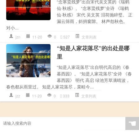
“念寒蛩残梦”出自宋代吴文英的《瑞鹤
仙·秋感》。 “念寒蛩残梦”全诗 《瑞鹤
仙·秋感》 宋代 吴文英 泪荷抛碎璧。 正
漏云筛雨，斜捎窗隙。 林声怨秋色。
对小...
jzn
11-20
0
527
文章列表
“知是人家花落尽”的出处是哪
里
“知是人家花落尽”出自明代高启的《春
暮西园》。 “知是人家花落尽”全诗 《春
暮西园》 明代 高启 绿池芳草满晴波，
春色都从雨里过。 知是人家花落尽，菜畦今...
jzz
11-20
0
333
文章列表
☚