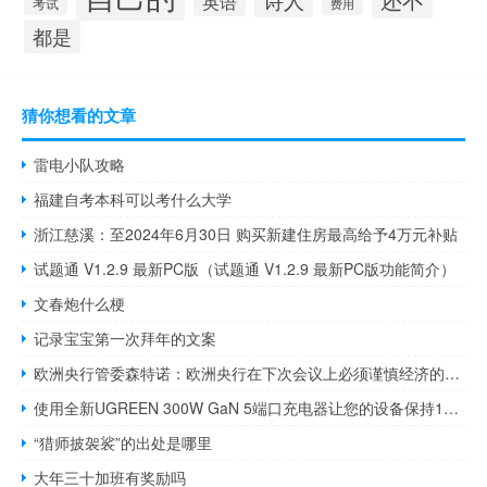
英语
考试
费用
都是
猜你想看的文章
雷电小队攻略
福建自考本科可以考什么大学
浙江慈溪：至2024年6月30日 购买新建住房最高给予4万元补贴
试题通 V1.2.9 最新PC版（试题通 V1.2.9 最新PC版功能简介）
文春炮什么梗
记录宝宝第一次拜年的文案
欧洲央行管委森特诺：欧洲央行在下次会议上必须谨慎经济的下行风险已经显现出来
使用全新UGREEN 300W GaN 5端口充电器让您的设备保持100%电量
“猎师披袈裟”的出处是哪里
大年三十加班有奖励吗