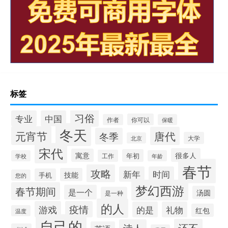
标签
习俗
专业
中国
你可以
作者
保暖
冬天
元宵节
唐代
冬季
大学
北京
宋代
很多人
寓意
年初
工作
学校
年龄
春节
攻略
新年
时间
技能
手机
您的
梦幻西游
春节期间
是一个
汤圆
是一种
的人
游戏
疫情
的是
礼物
红包
温度
自己的
还不
诗人