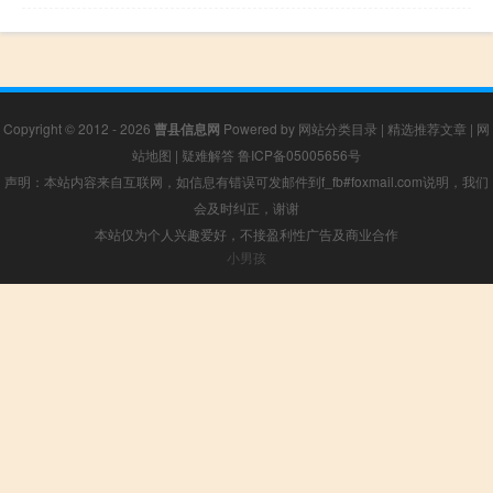
Copyright © 2012 - 2026
曹县信息网
Powered by
网站分类目录
|
精选推荐文章
|
网
站地图
|
疑难解答
鲁ICP备05005656号
声明：本站内容来自互联网，如信息有错误可发邮件到f_fb#foxmail.com说明，我们
会及时纠正，谢谢
本站仅为个人兴趣爱好，不接盈利性广告及商业合作
小男孩