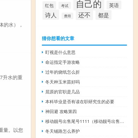
自己的
英语
红包
考试
还不
诗人
都是
费用
体的水），
猜你想看的文章
盯视是什么意思
命运指定手游攻略
过年的烧纸怎么折
37升水的重
冬天种玉米苗好吗
屈原的官职是几品
本科毕业是否有读在职研究生的必要
神回避 攻略第四
移动靓号出售尾号1111（移动靓号出售尾号7777）
的重量。以您
冬天铺路怎么养护