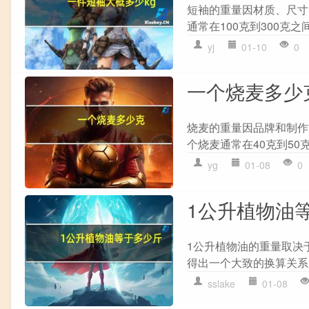
短袖的重量因材质、尺寸
通常在100克到300克之间
yj
01-10
0
一个烧麦多少
烧麦的重量因品牌和制作
个烧麦通常在40克到50
yg
01-08
0
1公升植物油
1公升植物油的重量取决
得出一个大致的换算关系： 对
sslake
01-08