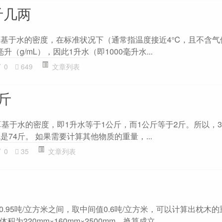
斤几两
算基于水的密度，在标准状况下（通常指温度接近4°C，且不含气
（g/mL），因此1升水（即1000毫升水...
0
649
文章列表
斤
算基于水的密度，即1升水等于1公斤，而1公斤等于2斤。所以，
是74斤。 如果需要计算其他物质的重量，...
0
35
文章列表
到0.95吨/立方米之间，取中间值0.6吨/立方米，可以计算出枕木
220mm×160mm×2500mm，换算成立...