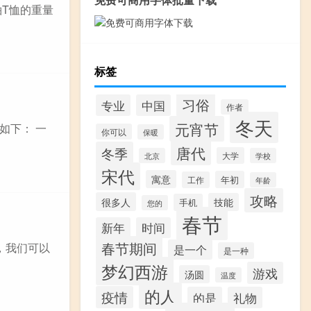
T恤的重量
标签
习俗
专业
中国
作者
冬天
元宵节
如下： 一
你可以
保暖
唐代
冬季
大学
北京
学校
宋代
寓意
年初
工作
年龄
攻略
很多人
技能
手机
您的
春节
新年
时间
春节期间
，我们可以
是一个
是一种
梦幻西游
游戏
汤圆
温度
的人
疫情
的是
礼物