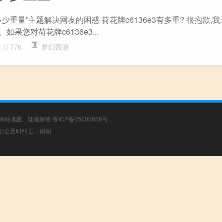
少重量”主题解决网友的困惑 荷花牌c6136e3有多重? 很抱歉,
如果您对荷花牌c6136e3...
776
梦幻西游
网站地图
|
疑难解答
鲁ICP备05005656号
，我们会及时纠正，谢谢