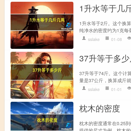
1升水等于几
1升水等于2斤。这个换
纯净水的密度约为1克每毫升
sslake
01-08
37升等于多少
37升等于74斤。这个计
量是37公斤，换算成斤就
sslake
01-01
枕木的密度
枕木的密度通常在0.25
提供的尺寸为例，枕木的体积为