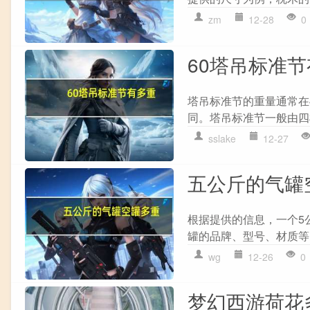
zm
12-28
0
60塔吊标准
塔吊标准节的重量通常在
同。塔吊标准节一般由四
sslake
12-27
五公斤的气罐
根据提供的信息，一个5
罐的品牌、型号、材质等
wg
12-26
0
梦幻西游荷花