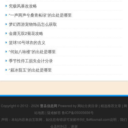
究极风暴改攻略
“一声两声兮桑青柘绿”的出处是哪里
梦幻西游宠物饰品怎么获取
金庸无双2菊花攻略
篮球10号球衣的含义
“何如八咏楼”的出处是哪里
季节性停工损失会计分录
“裁冰翦玉”的出处是哪里
Copyright © 2012 - 2026
曹县信息网
Powered by
网站分类目录
|
精选推荐文章
|
网
站地图
|
疑难解答
鲁ICP备05005656号
声明：本站内容来自互联网，如信息有错误可发邮件到f_fb#foxmail.com说明，我们
会及时纠正，谢谢