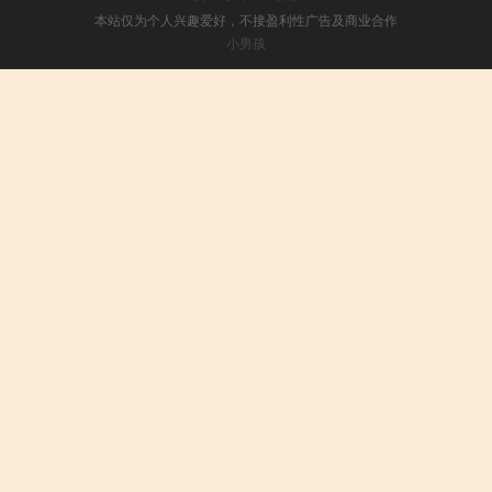
本站仅为个人兴趣爱好，不接盈利性广告及商业合作
小男孩