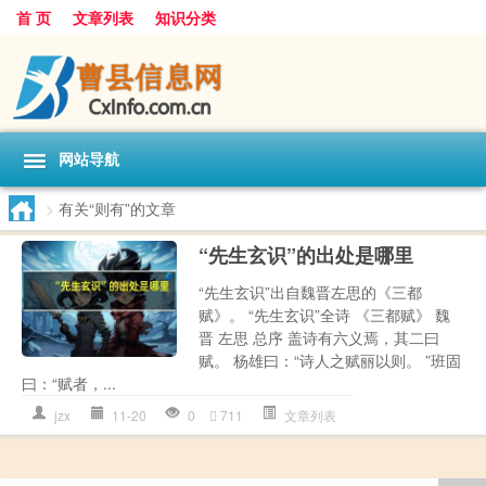
首 页
文章列表
知识分类
网站导航
>
有关“则有”的文章
“先生玄识”的出处是哪里
“先生玄识”出自魏晋左思的《三都
赋》。 “先生玄识”全诗 《三都赋》 魏
晋 左思 总序 盖诗有六义焉，其二曰
赋。 杨雄曰：“诗人之赋丽以则。 ”班固
曰：“赋者，...
jzx
11-20
0
711
文章列表