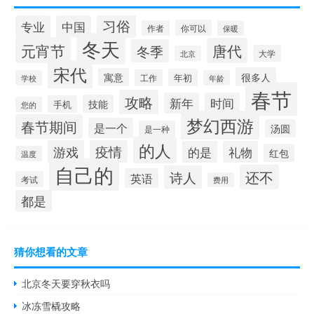
习俗
专业
中国
你可以
作者
保暖
冬天
元宵节
唐代
冬季
大学
北京
宋代
很多人
寓意
年初
工作
学校
年龄
春节
攻略
新年
时间
技能
手机
您的
梦幻西游
春节期间
是一个
汤圆
是一种
的人
游戏
疫情
的是
礼物
红包
温度
自己的
还不
诗人
英语
考试
费用
都是
猜你想看的文章
北京冬天要穿秋衣吗
冰冻雪橇攻略