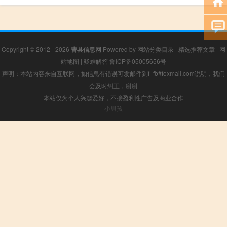
Copyright © 2012 - 2026
曹县信息网
Powered by
网站分类目录
|
精选推荐文章
|
网
站地图
|
疑难解答
鲁ICP备05005656号
声明：本站内容来自互联网，如信息有错误可发邮件到f_fb#foxmail.com说明，我们
会及时纠正，谢谢
本站仅为个人兴趣爱好，不接盈利性广告及商业合作
小男孩