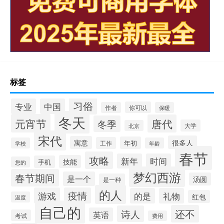
标签
习俗
专业
中国
你可以
作者
保暖
冬天
元宵节
唐代
冬季
大学
北京
宋代
很多人
寓意
年初
工作
学校
年龄
春节
攻略
新年
时间
技能
手机
您的
梦幻西游
春节期间
是一个
汤圆
是一种
的人
游戏
疫情
的是
礼物
红包
温度
自己的
还不
诗人
英语
考试
费用