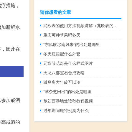
治疗措施，
猜你想看的文章
兆欧表的使用方法视频讲解（兆欧表的使用方法视频）
增加新鲜水
重庆可种苹果吗冬天
“东风吹尽南风来”的出处是哪里
症，因此在
冬天短裙配什么外套
元宵节花灯是什么样式图片
天龙八部宝石合成攻略
狐臭多大年龄可以冶
“草杂芝田出”的出处是哪里
以参加戒酒
梦幻西游地煞读秒教程视频
过年期间屁特别臭为什么
提高戒酒的