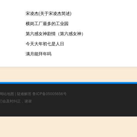
宋凌杰(关于宋凌杰简述)
横岗工厂最多的工业园
第六感女神剧情（第六感女神）
今天大年初七是人日
满月能拜年吗
网站地图
|
疑难解答
鲁ICP备05005656号
，我们会及时纠正，谢谢