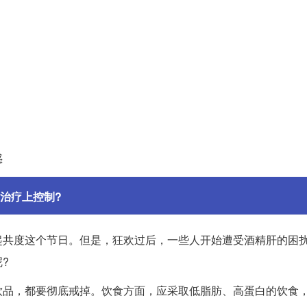
惑
治疗上控制?
起共度这个节日。但是，狂欢过后，一些人开始遭受酒精肝的困
?
饮品，都要彻底戒掉。饮食方面，应采取低脂肪、高蛋白的饮食