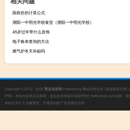
相关问题
除权价的计算公式
潮阳一中明光学校食堂（潮阳一中明光学校）
45岁过年带什么首饰
电子账单查询的方法
燃气炉冬天补贴吗
Copyright © 2012 - 2026
曹县信息网
Powered by
网站分类目录
|
精选推荐文章
|
声明：本站内容来自互联网，如信息有错误可发邮件到f_fb#foxmail.com说明
本站仅为个人兴趣爱好，不接盈利性广告及商业合作