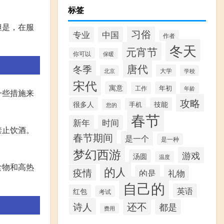
标签
但是，在服
习俗
专业
中国
作者
冬天
元宵节
你可以
保暖
唐代
冬季
大学
北京
学校
宋代
寓意
年初
工作
年龄
一些措施来
攻略
很多人
技能
手机
您的
春节
新年
时间
禁止饮酒。
春节期间
是一个
是一种
梦幻西游
游戏
汤圆
温度
食物和高热
的人
疫情
的是
礼物
自己的
英语
红包
考试
还不
诗人
都是
费用