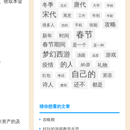
、收取本金
唐代
冬季
大学
北京
学校
宋代
寓意
年初
工作
年龄
攻略
很多人
技能
手机
您的
春节
新年
时间
春节期间
是一个
是一种
梦幻西游
游戏
汤圆
温度
。
的人
疫情
的是
礼物
自己的
英语
红包
考试
还不
诗人
都是
费用
猜你想看的文章
攻略赖
来资产的及
好玩的游戏教学反思