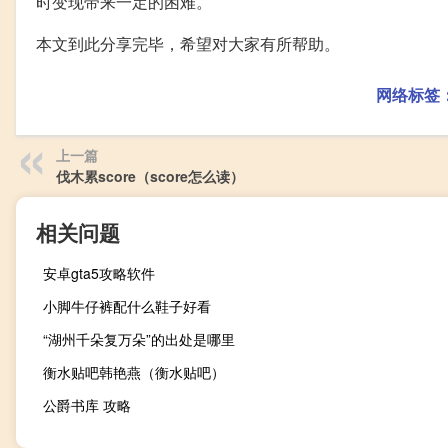
时变现带来一定的困难。
本文到此分享完毕，希望对大家有所帮助。
网络标签
上一篇
伐木累score（score怎么读）
相关问题
安卓gta5攻略软件
小脚牛仔裤配什么鞋子好看
“湖州千朵复万朵”的出处是哪里
衡水贴吧韩艳燕（衡水贴吧）
公爵书库 攻略