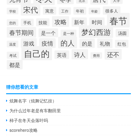
大学
北京
宋代
很多人
寓意
年初
工作
学校
年龄
春节
攻略
新年
时间
技能
手机
您的
梦幻西游
春节期间
是一个
汤圆
是一种
的人
游戏
疫情
的是
礼物
红包
温度
自己的
还不
诗人
英语
考试
费用
都是
猜你想看的文章
炫舞名字（炫舞记忆挂）
为什么过年老是有车翻田里
柿子在冬天会落叶吗
scorehero攻略