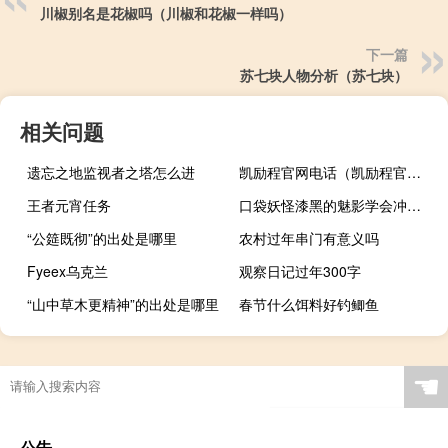
川椒别名是花椒吗（川椒和花椒一样吗）
下一篇
苏七块人物分析（苏七块）
相关问题
遗忘之地监视者之塔怎么进
凯励程官网电话（凯励程官网）
王者元宵任务
口袋妖怪漆黑的魅影学会冲浪术后干什么
“公筵既彻”的出处是哪里
农村过年串门有意义吗
Fyeex乌克兰
观察日记过年300字
“山中草木更精神”的出处是哪里
春节什么饵料好钓鲫鱼
☚
公告