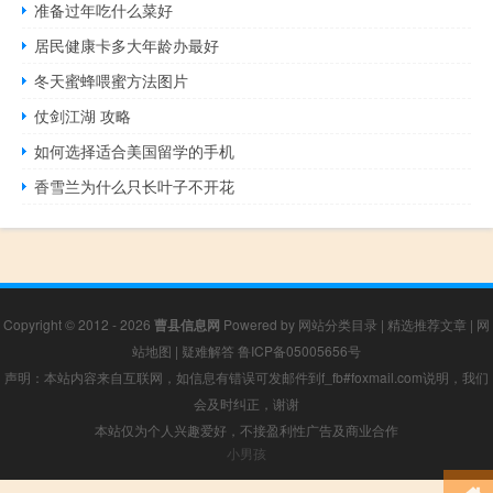
准备过年吃什么菜好
居民健康卡多大年龄办最好
冬天蜜蜂喂蜜方法图片
仗剑江湖 攻略
如何选择适合美国留学的手机
香雪兰为什么只长叶子不开花
Copyright © 2012 - 2026
曹县信息网
Powered by
网站分类目录
|
精选推荐文章
|
网
站地图
|
疑难解答
鲁ICP备05005656号
声明：本站内容来自互联网，如信息有错误可发邮件到f_fb#foxmail.com说明，我们
会及时纠正，谢谢
本站仅为个人兴趣爱好，不接盈利性广告及商业合作
小男孩