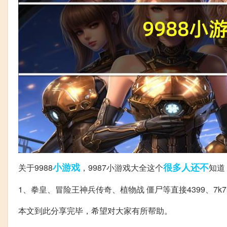
小游戏
很多人
还不
关于9988
，9987小游戏大全这个
知道
1、拳皇、冒险王神兵传奇、植物战 僵尸等直接4399、7
本文到此分享完毕，希望对大家有所帮助。