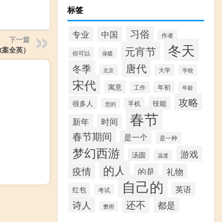
标签
习俗
专业
中国
作者
下一篇
冬天
元宵节
教案全英）
你可以
保暖
唐代
冬季
大学
北京
学校
宋代
寓意
年初
工作
年龄
攻略
很多人
技能
手机
您的
春节
新年
时间
春节期间
是一个
是一种
梦幻西游
游戏
汤圆
温度
的人
疫情
的是
礼物
自己的
英语
红包
考试
还不
诗人
都是
费用