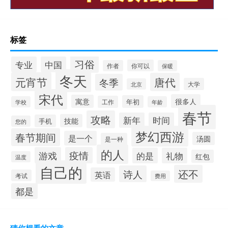
标签
习俗
专业
中国
你可以
作者
保暖
冬天
元宵节
唐代
冬季
大学
北京
宋代
很多人
寓意
年初
工作
学校
年龄
春节
攻略
新年
时间
技能
手机
您的
梦幻西游
春节期间
是一个
汤圆
是一种
的人
游戏
疫情
的是
礼物
红包
温度
自己的
还不
诗人
英语
考试
费用
都是
猜你想看的文章