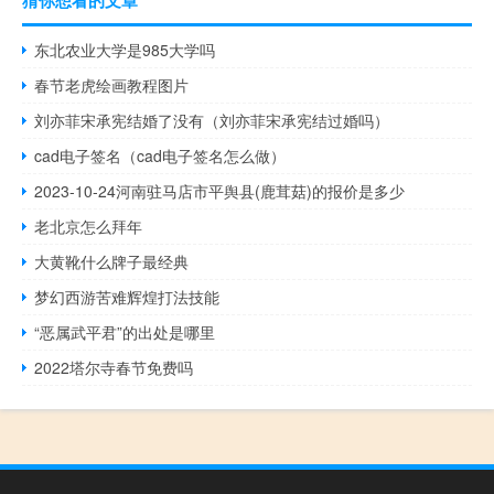
东北农业大学是985大学吗
春节老虎绘画教程图片
刘亦菲宋承宪结婚了没有（刘亦菲宋承宪结过婚吗）
cad电子签名（cad电子签名怎么做）
2023-10-24河南驻马店市平舆县(鹿茸菇)的报价是多少
老北京怎么拜年
大黄靴什么牌子最经典
梦幻西游苦难辉煌打法技能
“恶属武平君”的出处是哪里
2022塔尔寺春节免费吗