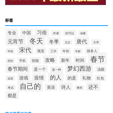
标签
习俗
专业
中国
你可以
作者
保暖
冬天
元宵节
唐代
冬季
大学
北京
宋代
很多人
寓意
年初
工作
学校
年龄
春节
攻略
新年
时间
技能
手机
您的
梦幻西游
春节期间
是一个
汤圆
是一种
的人
游戏
疫情
的是
礼物
红包
温度
自己的
还不
诗人
英语
考试
费用
都是