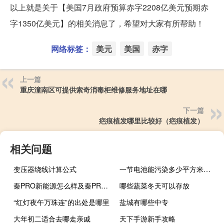
以上就是关于【美国7月政府预算赤字2208亿美元预期赤
字1350亿美元】的相关消息了，希望对大家有所帮助！
网络标签：
美元
美国
赤字
上一篇
重庆潼南区可提供索奇消毒柜维修服务地址在哪
下一篇
疤痕植发哪里比较好（疤痕植发）
相关问题
变压器绕线计算公式
一节电池能污染多少平方米的土地
秦PRO新能源怎么样及秦PRO新能源报价多少
哪些蔬菜冬天可以存放
“红灯夜午万珠连”的出处是哪里
盐城有哪些中专
大年初二适合去哪走亲戚
天下手游新手攻略