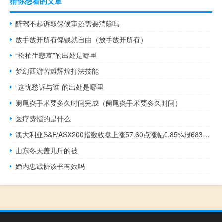
猜你想看的文章
醉驾不起诉取保候审还需要消除吗
放手放开所有俾钱就自由（放手放开所有）
“松柏生悲哀”的出处是哪里
梦幻西游苦难辉煌打法技能
“这忧愁诉与谁”的出处是哪里
阑尾炎手术要多久时间完成（阑尾炎手术要多久时间）
医疗费指的是什么
澳大利亚S&P/ASX200指数收盘上涨57.60点涨幅0.85%报6838.30点
山东冬天盖几斤的被
婚内忠诚协议书有效吗