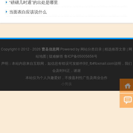
“磅礴几时通”的出处是哪里
当面表白应该说什么
Copyright © 2012 - 2026
曹县信息网
Powered by
网站分类目录
|
精选推荐文章
|
网
站地图
|
疑难解答
鲁ICP备05005656号
声明：本站内容来自互联网，如信息有错误可发邮件到f_fb#foxmail.com说明，我们
会及时纠正，谢谢
本站仅为个人兴趣爱好，不接盈利性广告及商业合作
小男孩