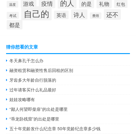
的人
游戏
疫情
的是
礼物
红包
温度
自己的
还不
诗人
英语
考试
费用
都是
猜你想看的文章
冬天鼻孔干怎么办
融资租赁和融资性售后回租的区别
牙齿多大年龄自行脱落的
过年请客买什么礼品最好
娃娃攻略哪有
“鄙人何望即柴扉”的出处是哪里
“乖龙卧残窟”的出处是哪里
五十年党龄发什么纪念章 50年党龄纪念章多少钱