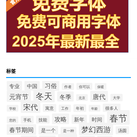
标签
习俗
专业
中国
你可以
作者
保暖
冬天
元宵节
唐代
冬季
大学
北京
宋代
很多人
寓意
年初
工作
学校
年龄
春节
攻略
新年
时间
技能
手机
您的
梦幻西游
春节期间
是一个
汤圆
是一种