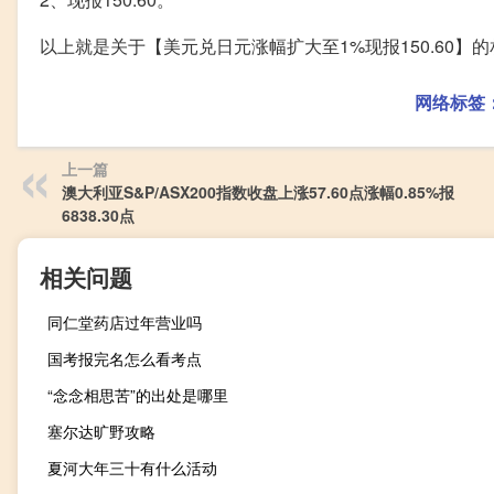
以上就是关于【美元兑日元涨幅扩大至1%现报150.60
网络标签
上一篇
澳大利亚S&P/ASX200指数收盘上涨57.60点涨幅0.85%报
6838.30点
相关问题
同仁堂药店过年营业吗
国考报完名怎么看考点
“念念相思苦”的出处是哪里
塞尔达旷野攻略
夏河大年三十有什么活动