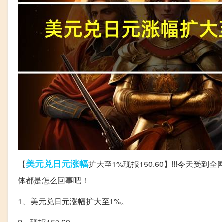
美元兑
日元
涨幅
【
扩大至1%现报150.60】!!!今
体都是怎么回事吧！
1、美元兑日元涨幅扩大至1%。
2、现报150.60。