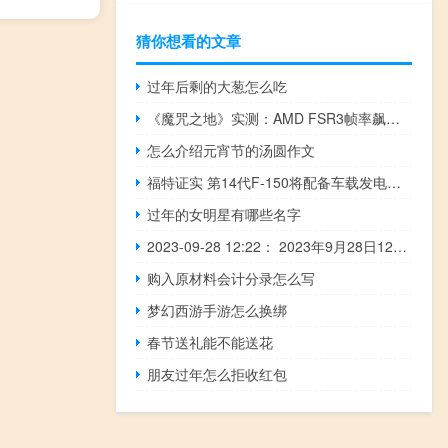
猜你想看的文章
过年后剩的大葱怎么吃
《魔咒之地》实测：AMD FSR3帧率飙升3.1倍！但是DLSS更流畅
怎么介绍元宵节的汤圆作文
福特证实 第14代F-150将配备车载发电机来为工具和工地提供动力
过年的女明星有哪些名字
2023-09-28 12:22： 2023年9月28日12时18分，G15沈海高速连云港段由于车流量大，关闭赣榆港、海头、赣榆双向入口。 ​​​
购入原材料会计分录怎么写
梦幻西游手游怎么换绑
春节送礼能不能送花
朋友过年怎么拒收红包