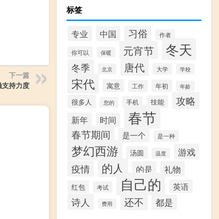
标签
习俗
专业
中国
作者
冬天
元宵节
你可以
保暖
唐代
冬季
大学
北京
学校
下一篇
宋代
融支持力度
寓意
年初
工作
年龄
攻略
很多人
技能
手机
您的
春节
新年
时间
春节期间
是一个
是一种
梦幻西游
游戏
汤圆
温度
的人
疫情
的是
礼物
自己的
英语
红包
考试
还不
诗人
都是
费用