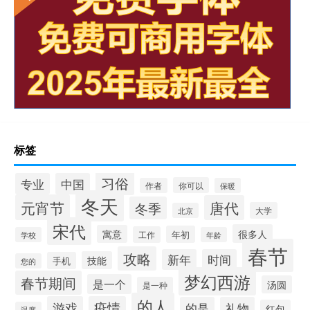
标签
习俗
专业
中国
你可以
作者
保暖
冬天
元宵节
唐代
冬季
大学
北京
宋代
很多人
寓意
年初
工作
学校
年龄
春节
攻略
新年
时间
技能
手机
您的
梦幻西游
春节期间
是一个
汤圆
是一种
的人
游戏
疫情
的是
礼物
红包
温度