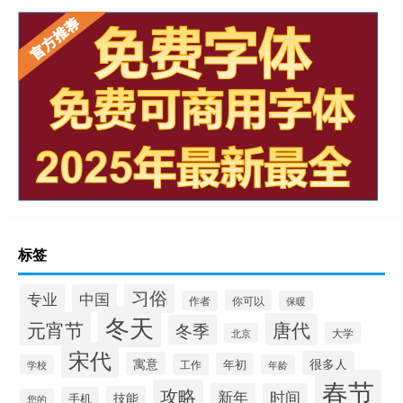
标签
习俗
专业
中国
你可以
作者
保暖
冬天
元宵节
唐代
冬季
大学
北京
宋代
很多人
寓意
年初
工作
学校
年龄
春节
攻略
新年
时间
技能
手机
您的