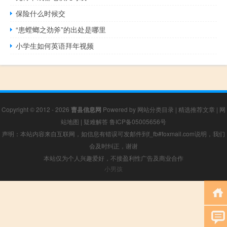
保险什么时候交
“患螳螂之劲斧”的出处是哪里
小学生如何英语拜年视频
Copyright © 2012 - 2026
曹县信息网
Powered by
网站分类目录
|
精选推荐文章
|
网
站地图
|
疑难解答
鲁ICP备05005656号
声明：本站内容来自互联网，如信息有错误可发邮件到f_fb#foxmail.com说明，我们
会及时纠正，谢谢
本站仅为个人兴趣爱好，不接盈利性广告及商业合作
小男孩