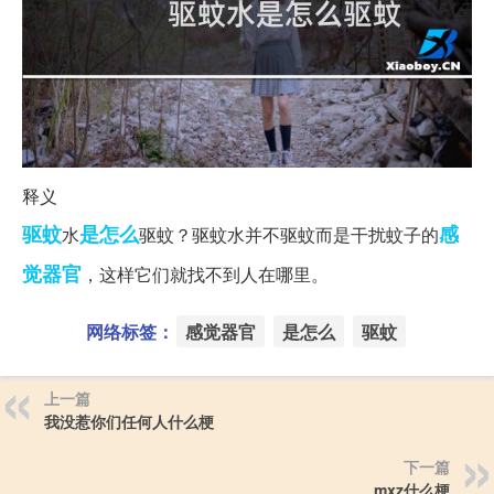
释义
驱蚊
是怎么
感
水
驱蚊？驱蚊水并不驱蚊而是干扰蚊子的
觉器官
，这样它们就找不到人在哪里。
网络标签：
感觉器官
是怎么
驱蚊
上一篇
我没惹你们任何人什么梗
下一篇
mxz什么梗