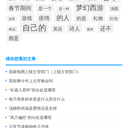
梦幻西游
春节期间
是一个
汤圆
是一种
的人
游戏
疫情
的是
礼物
红包
温度
自己的
还不
诗人
英语
考试
费用
都是
猜你想看的文章
国家电网上级主管部门（上级主管部门）
英歌舞今年上元宵晚会吗
“长逝入君怀”的出处是哪里
电子商务的本质是什么而非什么
汤姆和杰瑞是爱情还是友情
“风力偏狂”的出处是哪里
元宵节成都地铁几号线