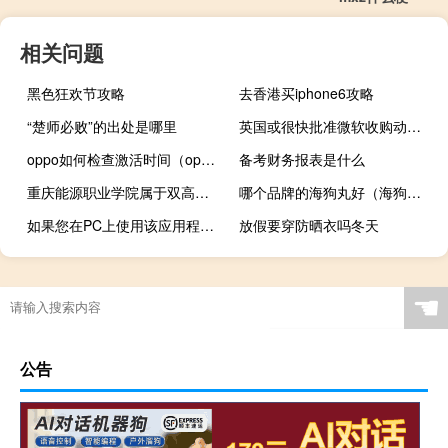
相关问题
黑色狂欢节攻略
去香港买iphone6攻略
“楚师必败”的出处是哪里
英国或很快批准微软收购动视暴雪交易：已打消其顾虑
oppo如何检查激活时间（oppo首次激活时间）
备考财务报表是什么
重庆能源职业学院属于双高计划院校吗
哪个品牌的海狗丸好（海狗丸哪个牌子好）
如果您在PC上使用该应用程序 Google联系人将获得有用的功能
放假要穿防晒衣吗冬天
☚
公告