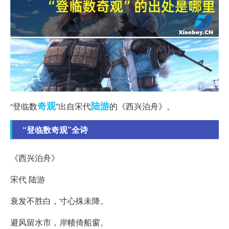
奇观
陆游
“登临数
”出自宋代
的《西兴泊舟》。
“登临数奇观”全诗
《西兴泊舟》
宋代 陆游
衰发不胜白，寸心殊未降。
避风留水市，岸帻倚船窗。