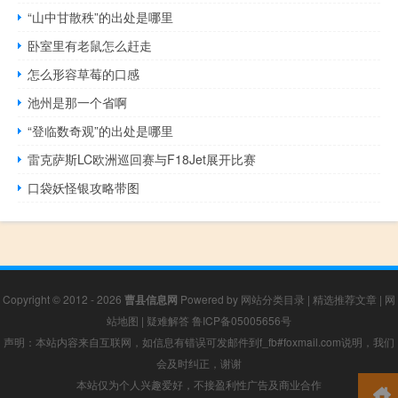
“山中甘散秩”的出处是哪里
卧室里有老鼠怎么赶走
怎么形容草莓的口感
池州是那一个省啊
“登临数奇观”的出处是哪里
雷克萨斯LC欧洲巡回赛与F18Jet展开比赛
口袋妖怪银攻略带图
Copyright © 2012 - 2026
曹县信息网
Powered by
网站分类目录
|
精选推荐文章
|
网
站地图
|
疑难解答
鲁ICP备05005656号
声明：本站内容来自互联网，如信息有错误可发邮件到f_fb#foxmail.com说明，我们
会及时纠正，谢谢
本站仅为个人兴趣爱好，不接盈利性广告及商业合作