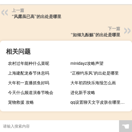
上一篇
“风露虽已高”的出处是哪里
下一篇
“如倾九酝觞”的出处是哪里
相关问题
农村过年能种什么菜呢
minidayz攻略声望
上海建配龙春节休息吗
“正柳约东风”的出处是哪里
大年初一直播抓鱼好吗
大年初四快乐海报怎么画
今天什么频道演春节晚会
进化新手攻略
宠物救援 攻略
qq设置聊天文字皮肤在哪里（qq文字皮肤大全）
☚