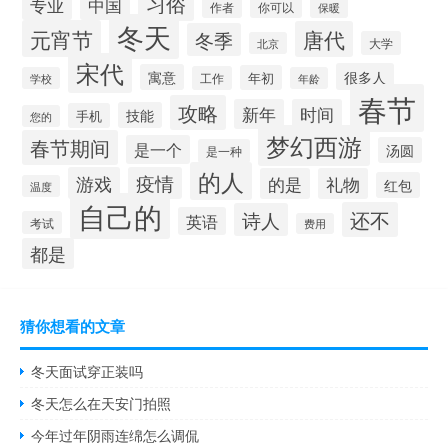
习俗
专业
中国
你可以
作者
保暖
冬天
元宵节
唐代
冬季
大学
北京
宋代
很多人
寓意
年初
工作
学校
年龄
春节
攻略
新年
时间
技能
手机
您的
梦幻西游
春节期间
是一个
汤圆
是一种
的人
游戏
疫情
的是
礼物
红包
温度
自己的
还不
诗人
英语
考试
费用
都是
猜你想看的文章
冬天面试穿正装吗
冬天怎么在天安门拍照
今年过年阴雨连绵怎么调侃