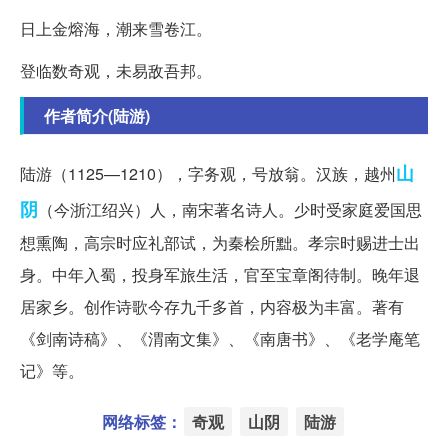
日上金熔海，潮来雪卷江。
登临数奇观，未易敌吾邦。
作者简介(陆游)
山
陆游（1125—1210），字务观，号放翁。汉族，越州
阴
（今浙江绍兴）人，南宋著名诗人。少时受家庭爱国思
想熏陶，高宗时应礼部试，为秦桧所黜。孝宗时赐进士出
身。中年入蜀，投身军旅生活，官至宝章阁待制。晚年退
居家乡。创作诗歌今存九千多首，内容极为丰富。著有
《剑南诗稿》、《渭南文集》、《南唐书》、《老学庵笔
记》等。
网络标签：
奇观
山阴
陆游