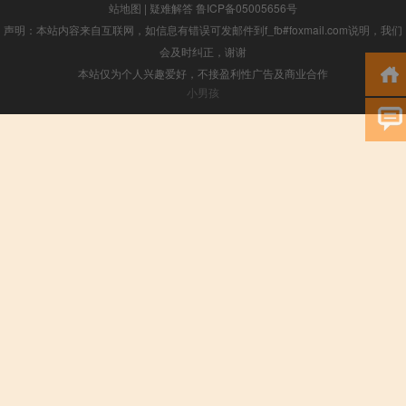
站地图
|
疑难解答
鲁ICP备05005656号
声明：本站内容来自互联网，如信息有错误可发邮件到f_fb#foxmail.com说明，我们
会及时纠正，谢谢
本站仅为个人兴趣爱好，不接盈利性广告及商业合作
小男孩