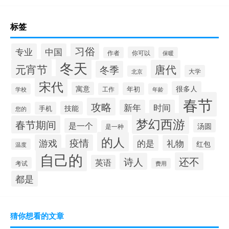
标签
习俗
专业
中国
你可以
作者
保暖
冬天
元宵节
唐代
冬季
大学
北京
宋代
很多人
寓意
年初
工作
学校
年龄
春节
攻略
新年
时间
技能
手机
您的
梦幻西游
春节期间
是一个
汤圆
是一种
的人
游戏
疫情
的是
礼物
红包
温度
自己的
还不
诗人
英语
考试
费用
都是
猜你想看的文章