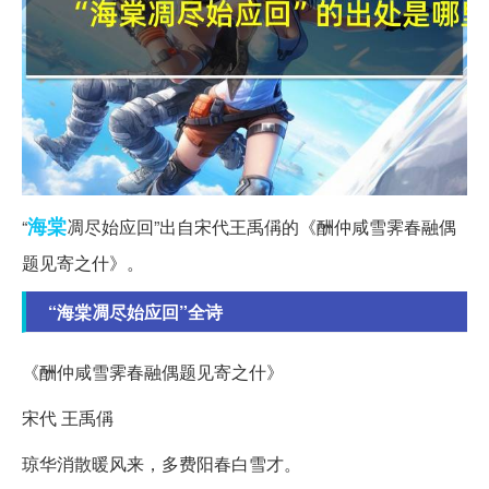
海棠
“
凋尽始应回”出自宋代王禹偁的《酬仲咸雪霁春融偶
题见寄之什》。
“海棠凋尽始应回”全诗
《酬仲咸雪霁春融偶题见寄之什》
宋代 王禹偁
琼华消散暖风来，多费阳春白雪才。