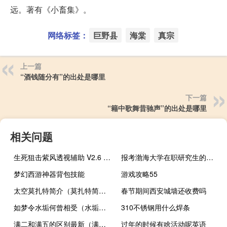
远。著有《小畜集》。
网络标签：
巨野县
海棠
真宗
上一篇
“酒钱随分有”的出处是哪里
下一篇
“籍中歌舞昔驰声”的出处是哪里
相关问题
生死狙击紫风透视辅助 V2.6 绿色免费版（生死狙击紫风透视辅助 V2.6 绿色免费版功能简介）
报考渤海大学在职研究生的条件
梦幻西游神器背包技能
游戏攻略55
太空莫扎特简介（莫扎特简介）
春节期间西安城墙还收费吗
如梦令水垢何曾相受（水垢何曾相受）
310不锈钢用什么焊条
满二和满五的区别最新（满二和满五的区别）
过年的时候有啥活动呢英语