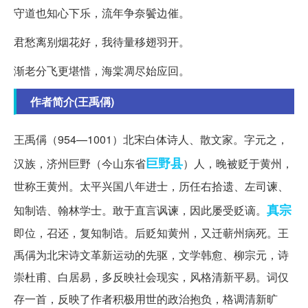
守道也知心下乐，流年争奈鬢边催。
君愁离别烟花好，我待量移翅羽开。
渐老分飞更堪惜，海棠凋尽始应回。
作者简介(王禹偁)
王禹偁（954—1001）北宋白体诗人、散文家。字元之，
巨野县
汉族，济州巨野（今山东省
）人，晚被贬于黄州，
世称王黄州。太平兴国八年进士，历任右拾遗、左司谏、
真宗
知制诰、翰林学士。敢于直言讽谏，因此屡受贬谪。
即位，召还，复知制诰。后贬知黄州，又迁蕲州病死。王
禹偁为北宋诗文革新运动的先驱，文学韩愈、柳宗元，诗
崇杜甫、白居易，多反映社会现实，风格清新平易。词仅
存一首，反映了作者积极用世的政治抱负，格调清新旷