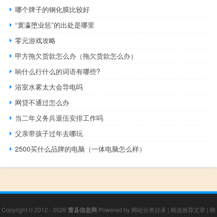
哪个牌子的钢化膜比较好
“寰瀛堕业惩”的出处是哪里
零元游戏攻略
甲方拖欠货款怎么办（拖欠货款怎么办）
响什么行什么的词语有哪些?
浴室水雾太大会导电吗
网贷不通过怎么办
当二年义务兵退伍安排工作吗
父亲带孩子过年去哪玩
2500买什么品牌的电脑（一体电脑怎么样）
Copyright © 2012 - 2026
曹县信息网
Powered by
网站分类目录
|
精选推荐文章
|
网