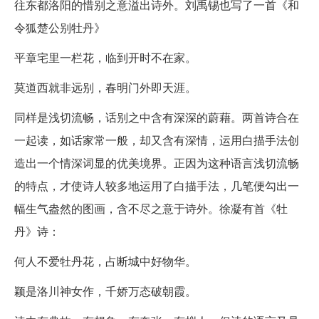
往东都洛阳的惜别之意溢出诗外。刘禹锡也写了一首《和
令狐楚公别牡丹》
平章宅里一栏花，临到开时不在家。
莫道西就非远别，春明门外即天涯。
同样是浅切流畅，话别之中含有深深的蔚藉。两首诗合在
一起读，如话家常一般，却又含有深情，运用白描手法创
造出一个情深词显的优美境界。正因为这种语言浅切流畅
的特点，才使诗人较多地运用了白描手法，几笔便勾出一
幅生气盎然的图画，含不尽之意于诗外。徐凝有首《牡
丹》诗：
何人不爱牡丹花，占断城中好物华。
颖是洛川神女作，千娇万态破朝霞。