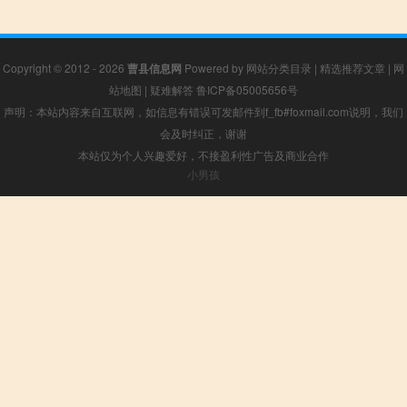
Copyright © 2012 - 2026
曹县信息网
Powered by
网站分类目录
|
精选推荐文章
|
网
站地图
|
疑难解答
鲁ICP备05005656号
声明：本站内容来自互联网，如信息有错误可发邮件到f_fb#foxmail.com说明，我们
会及时纠正，谢谢
本站仅为个人兴趣爱好，不接盈利性广告及商业合作
小男孩