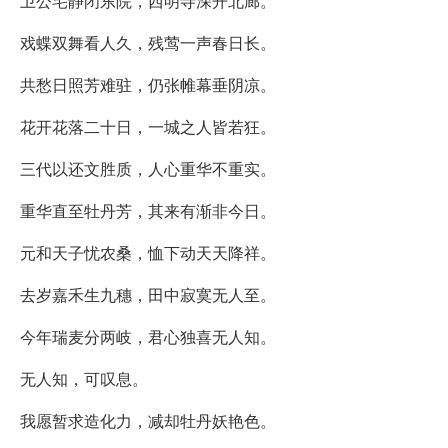
卫公宅静闭东院，西明寺深开北廊。
戏蝶双舞看人久，残莺一声春日长。
共愁日照芳难驻，仍张帷幕垂阴凉。
花开花落二十日，一城之人皆若狂。
三代以还文胜质，人心重华不重实。
重华直至牡丹芳，其来有渐非今日。
元和天子忧农桑，恤下动天天降祥。
去岁嘉禾生九穗，田中寂寞无人至。
今年瑞麦分两岐，君心独喜无人知。
无人知，可叹息。
我愿暂求造化力，减却牡丹妖艳色。