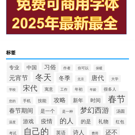
标签
习俗
专业
中国
你可以
作者
保暖
冬天
元宵节
唐代
冬季
大学
北京
宋代
很多人
寓意
年初
工作
学校
年龄
春节
攻略
新年
时间
技能
手机
您的
梦幻西游
春节期间
是一个
汤圆
是一种
的人
游戏
疫情
的是
礼物
红包
温度
自己的
还不
诗人
英语
考试
费用