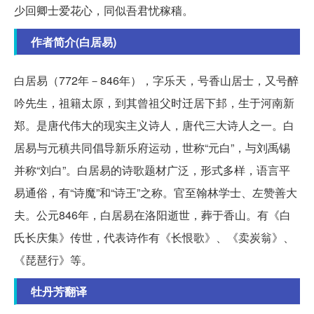
少回卿士爱花心，同似吾君忧稼穑。
作者简介(白居易)
白居易（772年－846年），字乐天，号香山居士，又号醉
吟先生，祖籍太原，到其曾祖父时迁居下邽，生于河南新
郑。是唐代伟大的现实主义诗人，唐代三大诗人之一。白
居易与元稹共同倡导新乐府运动，世称“元白”，与刘禹锡
并称“刘白”。白居易的诗歌题材广泛，形式多样，语言平
易通俗，有“诗魔”和“诗王”之称。官至翰林学士、左赞善大
夫。公元846年，白居易在洛阳逝世，葬于香山。有《白
氏长庆集》传世，代表诗作有《长恨歌》、《卖炭翁》、
《琵琶行》等。
牡丹芳翻译