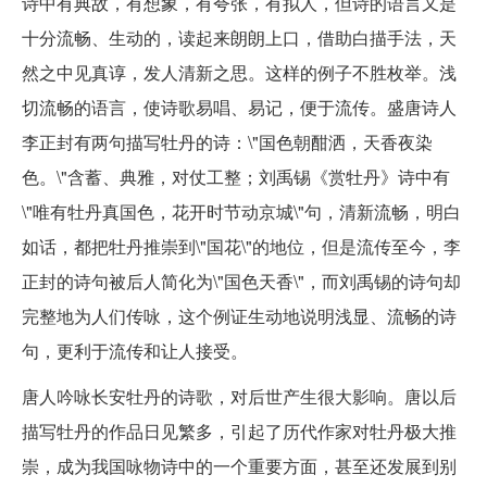
诗中有典故，有想象，有夸张，有拟人，但诗的语言又是
十分流畅、生动的，读起来朗朗上口，借助白描手法，天
然之中见真谆，发人清新之思。这样的例子不胜枚举。浅
切流畅的语言，使诗歌易唱、易记，便于流传。盛唐诗人
李正封有两句描写牡丹的诗：\"国色朝酣洒，天香夜染
色。\"含蓄、典雅，对仗工整；刘禹锡《赏牡丹》诗中有
\"唯有牡丹真国色，花开时节动京城\"句，清新流畅，明白
如话，都把牡丹推崇到\"国花\"的地位，但是流传至今，李
正封的诗句被后人简化为\"国色天香\"，而刘禹锡的诗句却
完整地为人们传咏，这个例证生动地说明浅显、流畅的诗
句，更利于流传和让人接受。
唐人吟咏长安牡丹的诗歌，对后世产生很大影响。唐以后
描写牡丹的作品日见繁多，引起了历代作家对牡丹极大推
崇，成为我国咏物诗中的一个重要方面，甚至还发展到别