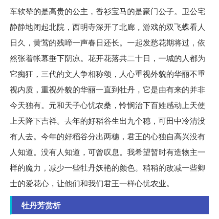
车软辇的是高贵的公主，香衫宝马的是豪门公子。卫公宅
静静地闭起北院，西明寺深开了北廊，游戏的双飞蝶看人
日久，黄莺的残啼一声春日还长。一起发愁花期将过，依
然张着帐幕垂下阴凉。花开花落共二十日，一城的人都为
它痴狂，三代的文人争相称颂，人心重视外貌的华丽不重
视内质，重视外貌的华丽一直到牡丹，它是由有来的并非
今天独有。元和天子心忧农桑，怜悯治下百姓感动上天使
上天降下吉祥。去年的好稻谷生出九个穗，可田中冷清没
有人去。今年的好稻谷分出两穗，君王的心独自高兴没有
人知道。没有人知道，可曾叹息。我希望暂时有造物主一
样的魔力，减少一些牡丹妖艳的颜色。稍稍的改减一些卿
士的爱花心，让他们和我们君王一样心忧农业。
牡丹芳赏析