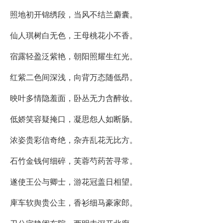
照地初开锦绣段，当风不结兰麝囊。
仙人琪树白无色，王母桃花小不香。
宿露轻盈泛紫艳，朝阳照耀生红光。
红紫二色间深浅，向背万态随低昂。
映叶多情隐羞面，卧丛无力含醉妆。
低娇笑容疑掩口，凝思怨人如断肠。
浓姿贵彩信奇绝，杂卉乱花无比方。
石竹金钱何细碎，芙蓉芍药苦寻常。
遂使王公与卿士，游花冠盖日相望。
庳车软舆贵公主，香衫细马豪家郎。