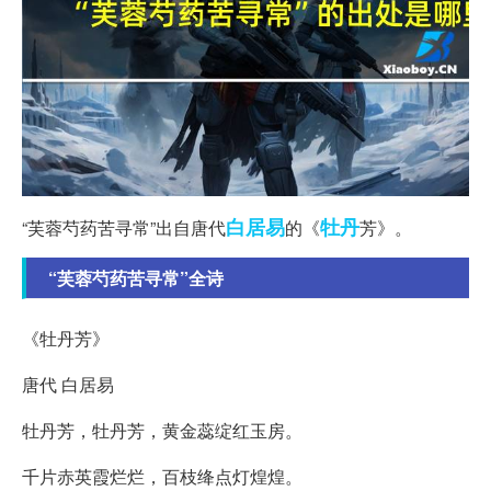
白居易
牡丹
“芙蓉芍药苦寻常”出自唐代
的《
芳》。
“芙蓉芍药苦寻常”全诗
《牡丹芳》
唐代 白居易
牡丹芳，牡丹芳，黄金蕊绽红玉房。
千片赤英霞烂烂，百枝绛点灯煌煌。