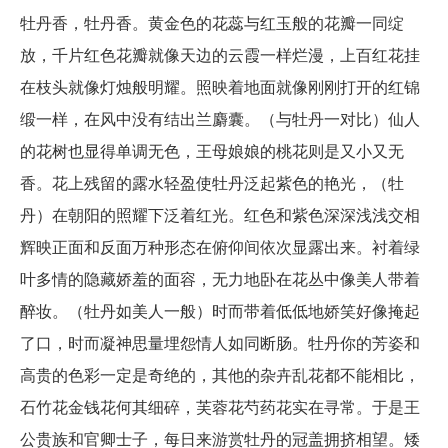
牡丹香，牡丹香。黄金色的花蕊与红玉般的花瓣一同绽
放，千片红色花瓣就像天边的云霞一样烂漫，上百红花挂
在枝头就像灯烛般明耀。照映着地面就像刚刚打开的红锦
缎一样，在风中没有结出兰麝囊。（与牡丹一对比）仙人
的花树也显得单调无色，王母娘娘的桃花则是又小又无
香。花上残留的露水轻盈使牡丹泛起紫色的艳光，（牡
丹）在朝阳的照耀下泛着红光。红色和紫色深深浅浅交相
辉映正面和反面万种形态在俯仰间依次显露出来。衬着绿
叶多情的隐藏娇羞的面容，无力地卧在花丛中像美人带着
醉妆。（牡丹如美人一般）时而带着低低地娇笑好像掩起
了口，时而凝神思量埋怨情人如同断肠。牡丹你的芳姿和
高贵的色彩一定是奇绝的，其他的杂卉乱花都不能相比，
石竹花金钱花何其细碎，芙蓉花芍药花实在寻常。于是王
公贵族和官卿士子，每日来游赏牡丹的冠盖拥挤相望。矮