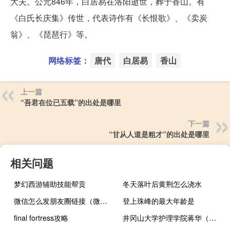
大夫。公元846年，白居易在洛阳逝世，葬于香山。有
《白氏长庆集》传世，代表诗作有《长恨歌》、《卖炭
翁》、《琵琶行》等。
网络标签：
唐代
白居易
香山
上一篇
“吾君在位已五载”的出处是哪里
下一篇
“甘从人道是粗才”的出处是哪里
相关问题
梦幻西游辅助技能帮贡
冬天落叶后黄荆怎么浇水
微信怎么发朋友圈链接（微信怎么发朋友圈）
登上珠峰的最大年龄是
final fortress攻略
井冈山大学护理学院蒋华（井冈山大学护理学院）