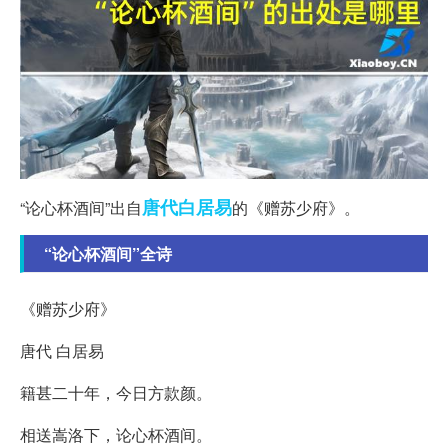
唐代
白居易
“论心杯酒间”出自
的《赠苏少府》。
“论心杯酒间”全诗
《赠苏少府》
唐代 白居易
籍甚二十年，今日方款颜。
相送嵩洛下，论心杯酒间。