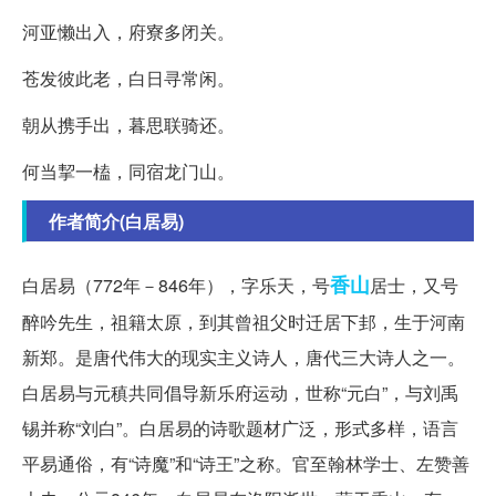
河亚懒出入，府寮多闭关。
苍发彼此老，白日寻常闲。
朝从携手出，暮思联骑还。
何当挈一榼，同宿龙门山。
作者简介(白居易)
香山
白居易（772年－846年），字乐天，号
居士，又号
醉吟先生，祖籍太原，到其曾祖父时迁居下邽，生于河南
新郑。是唐代伟大的现实主义诗人，唐代三大诗人之一。
白居易与元稹共同倡导新乐府运动，世称“元白”，与刘禹
锡并称“刘白”。白居易的诗歌题材广泛，形式多样，语言
平易通俗，有“诗魔”和“诗王”之称。官至翰林学士、左赞善