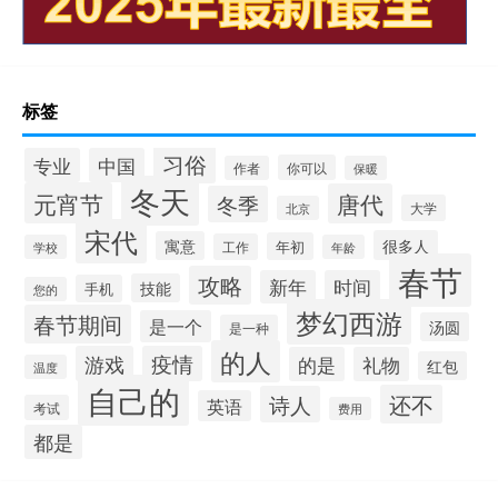
标签
习俗
专业
中国
你可以
作者
保暖
冬天
元宵节
唐代
冬季
大学
北京
宋代
很多人
寓意
年初
工作
学校
年龄
春节
攻略
新年
时间
技能
手机
您的
梦幻西游
春节期间
是一个
汤圆
是一种
的人
游戏
疫情
的是
礼物
红包
温度
自己的
还不
诗人
英语
考试
费用
都是