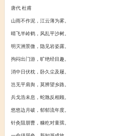
唐代 杜甫
山雨不作泥，江云薄为雾。
晴飞半岭鹤，风乱平沙树。
明灭洲景微，隐见岩姿露。
拘闷出门游，旷绝经目趣。
消中日伏枕，卧久尘及屦。
岂无平肩舆，莫辨望乡路。
兵戈浩未息，蛇虺反相顾。
悠悠边月破，郁郁流年度。
针灸阻朋曹，糠籺对童孺。
一命须屈色，新知渐成故。