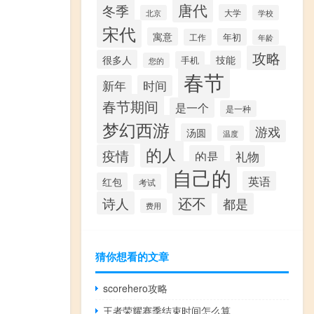
唐代
冬季
大学
北京
学校
宋代
寓意
年初
工作
年龄
攻略
很多人
技能
手机
您的
春节
新年
时间
春节期间
是一个
是一种
梦幻西游
游戏
汤圆
温度
的人
疫情
的是
礼物
自己的
英语
红包
考试
还不
诗人
都是
费用
猜你想看的文章
scorehero攻略
王者荣耀赛季结束时间怎么算