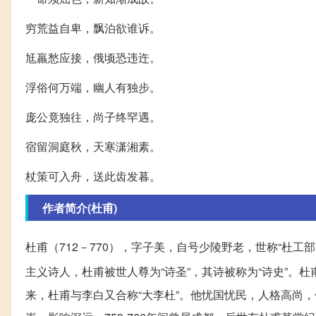
穷荒益自卑，飘泊欲谁诉。
尪羸愁应接，俄顷恐违迕。
浮俗何万端，幽人有独步。
庞公竟独往，尚子终罕遇。
宿留洞庭秋，天寒潇湘素。
杖策可入舟，送此齿发暮。
作者简介(杜甫)
杜甫（712－770），字子美，自号少陵野老，世称“杜工
主义诗人，杜甫被世人尊为“诗圣”，其诗被称为“诗史”。杜
来，杜甫与李白又合称“大李杜”。他忧国忧民，人格高尚，