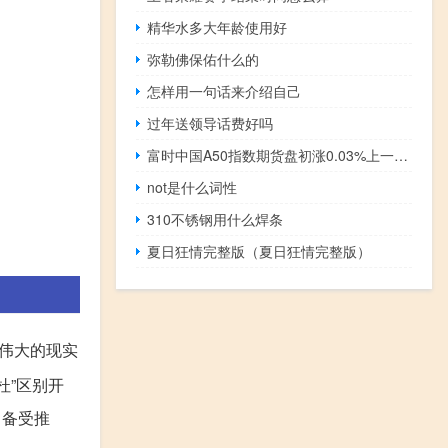
精华水多大年龄使用好
弥勒佛保佑什么的
怎样用一句话来介绍自己
过年送领导话费好吗
富时中国A50指数期货盘初涨0.03%上一交易日夜盘收涨0.06%
not是什么词性
310不锈钢用什么焊条
夏日狂情完整版（夏日狂情完整版）
代伟大的现实
杜”区别开
中备受推