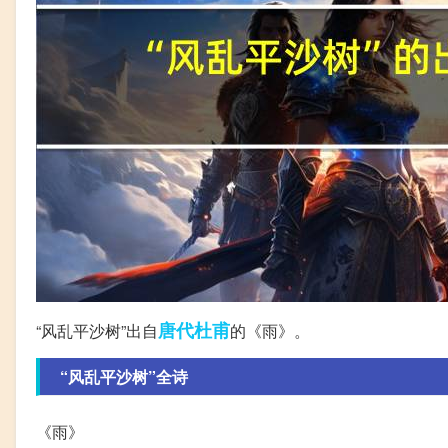
唐代
杜甫
“风乱平沙树”出自
的《雨》。
“风乱平沙树”全诗
《雨》