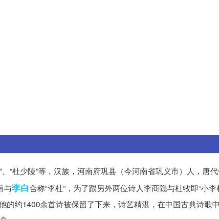
部”、“杜少陵”等，汉族，河南府巩县（今河南省巩义市）人，唐
李白
甫与
合称“李杜”，为了跟另外两位诗人李商隐与杜牧即“小李
他的约1400余首诗被保留了下来，诗艺精湛，在中国古典诗歌