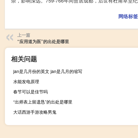
崇，影响深远。759-766年间曾居成都，后世有杜甫草堂
网络标签
上一篇
“应用道为医”的出处是哪里
相关问题
jan是几月份的英文 jan是几月的缩写
水能发电原理
春节可以是佳节吗
“出师表上留遗恳”的出处是哪里
大话西游手游攻略男鬼