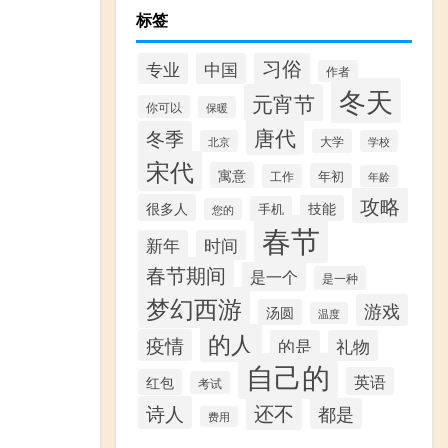
标签
习俗
专业
中国
作者
冬天
元宵节
你可以
保暖
唐代
冬季
大学
北京
学校
宋代
寓意
年初
工作
年龄
攻略
很多人
技能
手机
您的
春节
新年
时间
春节期间
是一个
是一种
梦幻西游
游戏
汤圆
温度
的人
疫情
的是
礼物
自己的
英语
红包
考试
还不
诗人
都是
费用