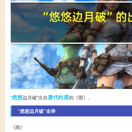
悠悠
唐代
杜甫
“
边月破”出自
的《雨》。
“悠悠边月破”全诗
《雨》