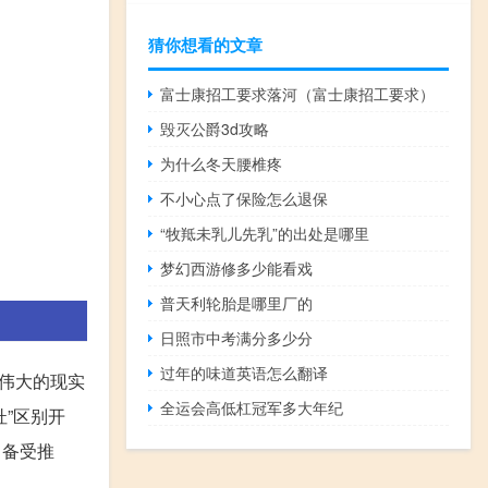
猜你想看的文章
富士康招工要求落河（富士康招工要求）
毁灭公爵3d攻略
为什么冬天腰椎疼
不小心点了保险怎么退保
“牧羝未乳儿先乳”的出处是哪里
梦幻西游修多少能看戏
普天利轮胎是哪里厂的
日照市中考满分多少分
过年的味道英语怎么翻译
代伟大的现实
全运会高低杠冠军多大年纪
杜”区别开
中备受推