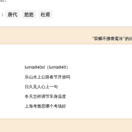
：
唐代
悠悠
杜甫
“双蛾不拂青鸾冷”的
lumia940xl（lumia940）
乐山水上公路春节开放吗
日久见人心上一句
冬天怎样调节车身温度
上海考雅思哪个考场好