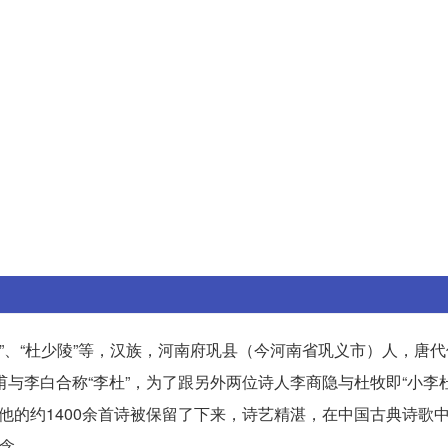
部”、“杜少陵”等，汉族，河南府巩县（今河南省巩义市）人，唐
甫与李白合称“李杜”，为了跟另外两位诗人李商隐与杜牧即“小李
他的约1400余首诗被保留了下来，诗艺精湛，在中国古典诗歌
纪念。