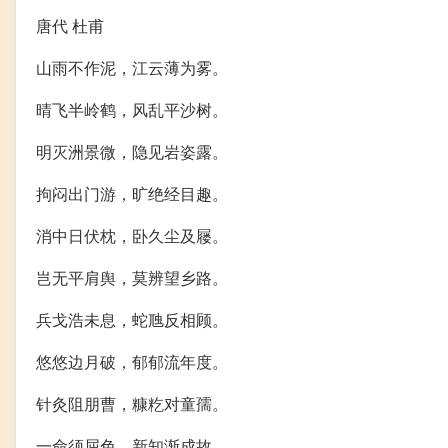
唐代 杜甫
山雨不作泥，江云薄为雾。
晴飞半岭鹤，风乱平沙树。
明灭洲景微，隐见岩姿露。
拘闷出门游，旷绝经目趣。
消中日伏枕，卧久尘及屦。
岂无平肩舆，莫辨望乡路。
兵戈浩未息，蛇虺反相顾。
悠悠边月破，郁郁流年度。
针灸阻朋曹，糠籺对童孺。
一命须屈色，新知渐成故。