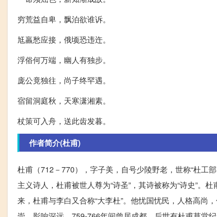
穷荒益自卑，飘泊欲谁诉。
尪羸愁应接，俄顷恐违迕。
浮俗何万端，幽人有独步。
庞公竟独往，尚子终罕遇。
宿留洞庭秋，天寒潇湘素。
杖策可入舟，送此齿发暮。
作者简介(杜甫)
杜甫（712－770），字子美，自号少陵野老，世称“杜工
主义诗人，杜甫被世人尊为“诗圣”，其诗被称为“诗史”。杜
来，杜甫与李白又合称“大李杜”。他忧国忧民，人格高尚，
崇，影响深远。759-766年间曾居成都，后世有杜甫草堂