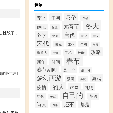
标签
习俗
专业
中国
作者
冬天
元宵节
你可以
保暖
法挑战了，
唐代
冬季
大学
北京
学校
宋代
寓意
年初
工作
年龄
攻略
很多人
技能
手机
您的
春节
新年
时间
春节期间
是一个
是一种
职业生涯1
梦幻西游
游戏
汤圆
温度
的人
疫情
的是
礼物
自己的
英语
红包
考试
还不
诗人
都是
费用