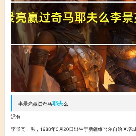
耶夫
李景亮赢过奇马
么
没有
李景亮，男，1988年3月20日出生于新疆维吾尔自治区