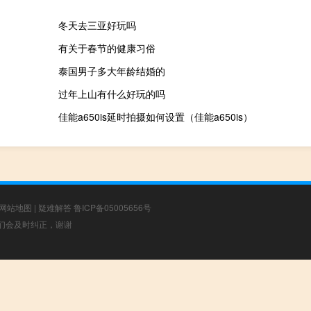
冬天去三亚好玩吗
有关于春节的健康习俗
泰国男子多大年龄结婚的
过年上山有什么好玩的吗
佳能a650is延时拍摄如何设置（佳能a650is）
网站地图
|
疑难解答
鲁ICP备05005656号
，我们会及时纠正，谢谢