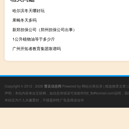
哈尔滨冬天哪好玩
果蝇冬天多吗
新郑担保公司（郑州担保公司出事）
1公升植物油等于多少斤
广州开拓者教育集团靠谱吗
Copyright © 2012 - 2026
曹县信息网
Powered by
网站分类目录
|
精选推荐文章
|
声明：本站内容来自互联网，如信息有错误可发邮件到f_fb#foxmail.com说明
本站仅为个人兴趣爱好，不接盈利性广告及商业合作