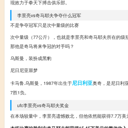
现效力于拳天下搏击俱乐部。
李景亮vs奇马耶夫争夺什么冠军
不是争夺冠军只是次中量级的比赛
次中量级（77公斤），也就是李景亮和奇马耶夫所在的级
那他是奇马将来争冠的对手吗？
乌斯曼，装扮成黑豹
尼日尼亚噩梦
尼日利亚
卡马鲁.乌斯曼，1987年出生于
奥奇，是尼日利亚
7胜1负。
ufc李景亮vs奇马耶夫奖金
在本场较量中，李景亮遗憾败北，但他依然能获得7.7万