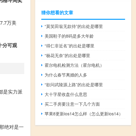
的格斗周奖
猜你想看的文章
.7万美
“莫笑田翁无款待”的出处是哪里
美国鞋子的8码是多大年龄
十分可观
“得仁非近名”的出处是哪里
“杨花无奈”的出处是哪里
霍尔电机检测方法（霍尔电机）
为什么春节离婚的人多
“欲问武陵源上路”的出处是哪里
都是实力派
大十字星收盘什么意思
买二手房要注意一下几个方面
苹果8更新ios14怎么样（怎么更新ios14）
那绝对是一