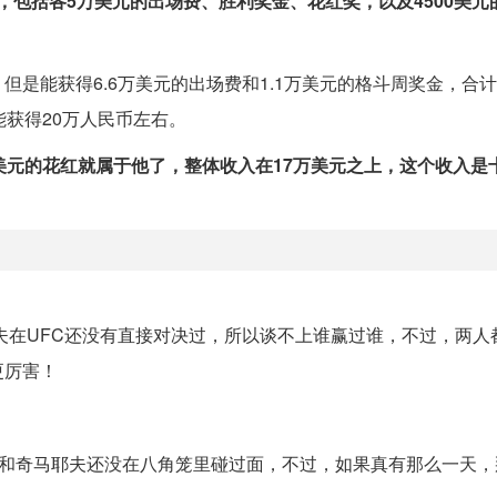
入，包括各5万美元的出场费、胜利奖金、花红奖，以及4500美元
是能获得6.6万美元的出场费和1.1万美元的格斗周奖金，合计7
能获得20万人民币左右。
美元的花红就属于他了，整体收入在17万美元之上，这个收入是
耶夫在UFC还没有直接对决过，所以谈不上谁赢过谁，不过，两人
更厉害！
亮和奇马耶夫还没在八角笼里碰过面，不过，如果真有那么一天，