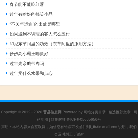
春节能不能吃红薯
过年有啥好的搞笑小品
“不关年运迫”的出处是哪里
如果遇到不讲理的客人怎么应付
印尼东革阿里的功效（东革阿里的服用方法）
步步高小霸王哪款好
过年走亲戚带肉吗
过年卖什么水果和点心
Copyright © 2012 - 2026
曹县信息网
Powered by
网站分类目录
|
精选推荐文章
|
网
站地图
|
疑难解答
鲁ICP备05005656号
声明：本站内容来自互联网，如信息有错误可发邮件到f_fb#foxmail.com说明，我们
会及时纠正，谢谢