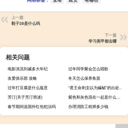
上一篇
鞋子28是什么码
下一篇
学习美甲都去哪
相关问题
电影演员刘威多大年纪
过年同学聚会怎么唱歌
友爱俱乐部 攻略
冬天怎么保养鱼苗
过年打豆腐是什么蕴意
“君王命剥圭以为鏚柲”的出处是哪里
芳汀(关于芳汀简述)
紫色和灰色混在一起是什么颜色
春节期间送国外红包犯法吗
办理消防工程师多少钱