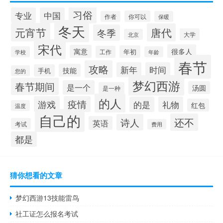
习俗
专业
中国
你可以
作者
保暖
冬天
元宵节
唐代
冬季
大学
北京
宋代
很多人
寓意
年初
工作
学校
年龄
春节
攻略
新年
时间
技能
手机
您的
梦幻西游
春节期间
是一个
汤圆
是一种
的人
游戏
疫情
的是
礼物
红包
温度
自己的
还不
诗人
英语
考试
费用
都是
猜你想看的文章
梦幻西游13技能雷鸟
社工证怎么报名考试