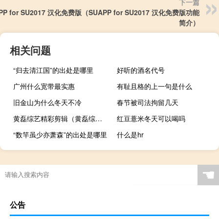
下一篇
PP for SU2017 汉化免费版（SUAPP for SU2017 汉化免费版功能
简介）
相关问题
“归去清江国”的出处是哪里
好听的酒名代号
广州什么宽带最实惠
有耻且格的上一句是什么
旧金山为什么冬天不冷
春节被司法拘留几天
黄磊综艺精彩剪辑（黄磊综艺）
红豆薏米冬天可以喝吗
“数竿虽少亦萧森”的出处是哪里
什么是hr
☚
公告