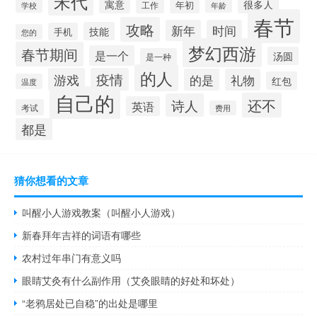
宋代
很多人
寓意
年初
工作
学校
年龄
春节
攻略
新年
时间
技能
手机
您的
梦幻西游
春节期间
是一个
汤圆
是一种
的人
游戏
疫情
的是
礼物
红包
温度
自己的
还不
诗人
英语
考试
费用
都是
猜你想看的文章
叫醒小人游戏教案（叫醒小人游戏）
新春拜年吉祥的词语有哪些
农村过年串门有意义吗
眼睛艾灸有什么副作用（艾灸眼睛的好处和坏处）
“老鸦居处已自稳”的出处是哪里