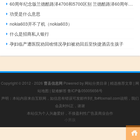
60周年纪念版兰德酷路泽4700和5700区别 兰德酷路泽60周年纪念版
功受是什么意思
nokia603开不了机（nokia603）
什么是招商私人银行
孕妇临产遭医院劝回啥情况孕妇被劝回后至快捷酒店生孩子
Copyright © 2012 - 2026
曹县信息网
Powered by
网站分类目录
|
精选推荐文章
|
网
站地图
|
疑难解答
鲁ICP备05005656号
声明：本站内容来自互联网，如信息有错误可发邮件到f_fb#foxmail.com说明，我们
会及时纠正，谢谢
本站仅为个人兴趣爱好，不接盈利性广告及商业合作
小男孩