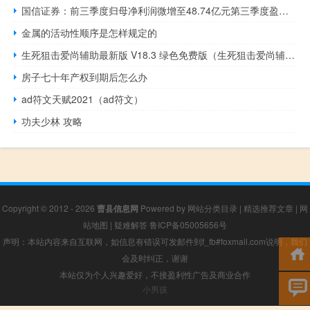
国信证券：前三季度归母净利润微增至48.74亿元第三季度盈利同比下滑17.43%
金属的活动性顺序是怎样规定的
生死狙击爱尚辅助最新版 V18.3 绿色免费版（生死狙击爱尚辅助最新版 V18.3 绿色免费版功能简介）
房子七十年产权到期后怎么办
ad符文天赋2021（ad符文）
功夫少林 攻略
Copyright © 2012 - 2026
曹县信息网
Powered by
网站分类目录
|
精选推荐文章
|
网
站地图
|
疑难解答
鲁ICP备05005656号
声明：本站内容来自互联网，如信息有错误可发邮件到f_fb#foxmail.com说明，我们
会及时纠正，谢谢
本站仅为个人兴趣爱好，不接盈利性广告及商业合作
小男孩