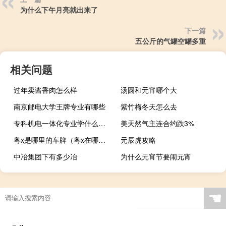
为什么下午月亮就出来了
下一篇
五公斤的气罐空罐多重
相关问题
过年卖酱香肉怎么样
汤圆和元宵哪个大
南京邮电大学王牌专业有哪些
紫竹梅冬天怎么去
专科机电一体化专业学什么（机电一体化专业学什么）
美天然气主连合约跌3%
粤x是哪里的车牌（粤x在哪个市）
元辰虎攻略
中冶集团下有多少冶
为什么元宵节要闹元宵
☚